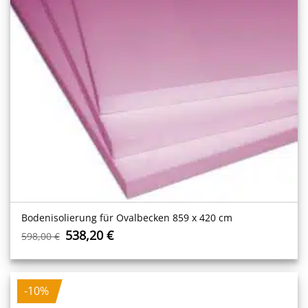
Bodenisolierung für Ovalbecken 859 x 420 cm
Ursprünglicher
Aktueller
538,20
€
598,00
€
Preis
Preis
war:
ist:
598,00 €
538,20 €.
-10%