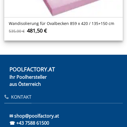
Wandisolierung für Ovalbecken 859 x 420 / 135+150 cm
Ursprünglicher
Aktueller
481,50
€
535,00
€
Preis
Preis
war:
ist:
535,00 €
481,50 €.
POOLFACTORY.AT
Ihr Poolhersteller
aus Österreich
KONTAKT
✉ shop@poolfactory.at
☎ +43 7588 61500