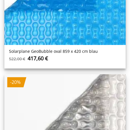
Solarplane GeoBubble oval 859 x 420 cm blau
Ursprünglicher
Aktueller
417,60
€
522,00
€
Preis
Preis
war:
ist:
522,00 €
417,60 €.
-20%