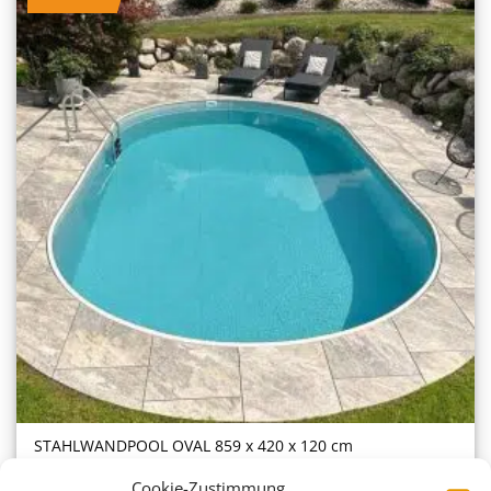
STAHL­WAND­POOL OVAL 859 x 420 x 120 cm
2.585,60
€
ab
Cookie-Zustimmung