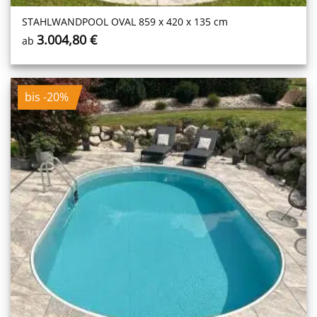
STAHL­WAND­POOL OVAL 859 x 420 x 135 cm
3.004,80
€
ab
bis -20%