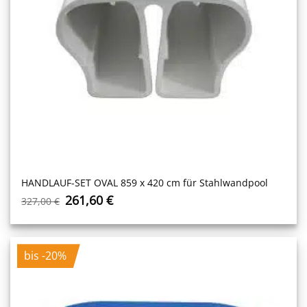
HANDLAUF-SET OVAL 859 x 420 cm für Stahlwandpool
Ursprünglicher
Aktueller
261,60
€
327,00
€
Preis
Preis
war:
ist:
327,00 €
261,60 €.
bis -20%