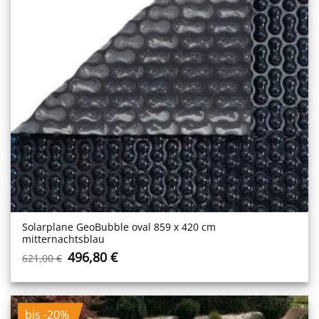
Solarplane GeoBubble oval 859 x 420 cm
mitternachtsblau
Ursprünglicher
Aktueller
496,80
€
621,00
€
Preis
Preis
war:
ist:
621,00 €
496,80 €.
bis -20%