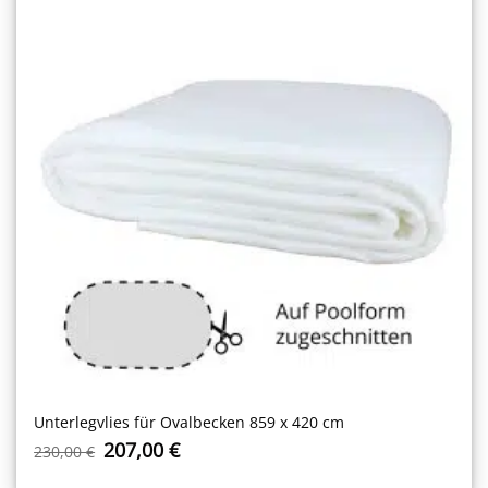
Unterlegvlies für Ovalbecken 859 x 420 cm
Ursprünglicher
Aktueller
207,00
€
230,00
€
Preis
Preis
war:
ist: