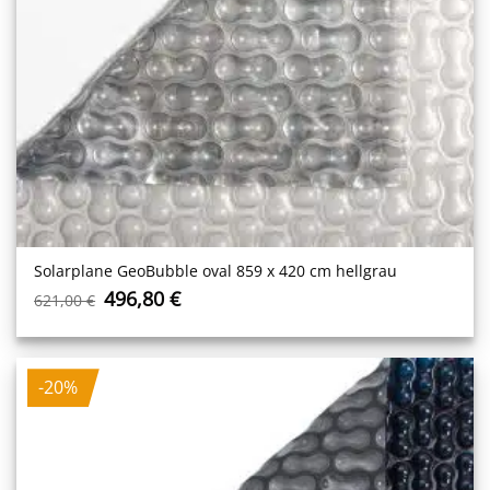
Solarplane GeoBubble oval 859 x 420 cm hellgrau
Ursprünglicher
Aktueller
496,80
€
621,00
€
Preis
Preis
war:
ist:
621,00 €
496,80 €.
-20%