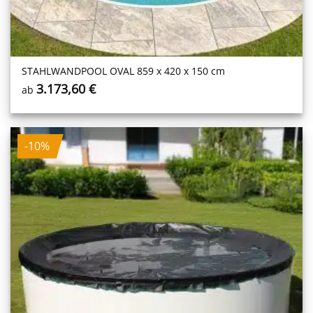
STAHL­WAND­POOL OVAL 859 x 420 x 150 cm
3.173,60
€
ab
-10%