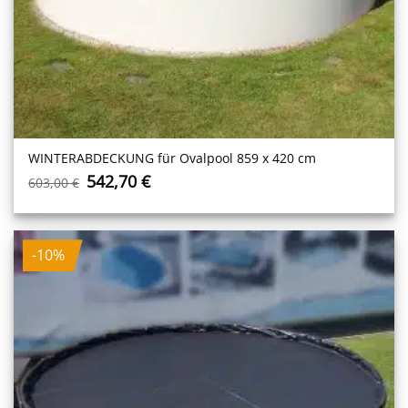
WINTERABDECKUNG für Ovalpool 859 x 420 cm
Ursprünglicher
Aktueller
542,70
€
603,00
€
Preis
Preis
war:
ist:
603,00 €
542,70 €.
-10%