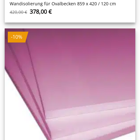
Wandisolierung für Ovalbecken 859 x 420 / 120 cm
Ursprünglicher
Aktueller
378,00
€
420,00
€
Preis
Preis
war:
ist:
420,00 €
378,00 €.
-10%