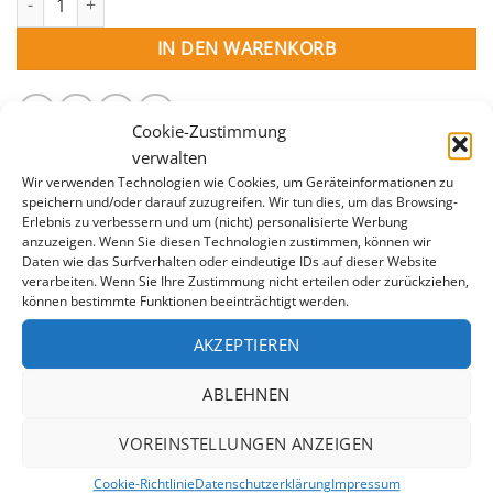
IN DEN WARENKORB
Cookie-Zustimmung
verwalten
Wir verwenden Technologien wie Cookies, um Geräteinformationen zu
speichern und/oder darauf zuzugreifen. Wir tun dies, um das Browsing-
Erlebnis zu verbessern und um (nicht) personalisierte Werbung
anzuzeigen. Wenn Sie diesen Technologien zustimmen, können wir
Daten wie das Surfverhalten oder eindeutige IDs auf dieser Website
BESCHREIBUNG
verarbeiten. Wenn Sie Ihre Zustimmung nicht erteilen oder zurückziehen,
können bestimmte Funktionen beeinträchtigt werden.
ZUSÄTZLICHE INFORMATION
AKZEPTIEREN
Die Platten aus extrudiertem Polystyrol eignen sich
ideal zur effektiven Isolierung Ihres Pools. Plattengröße
ABLEHNEN
150 x 60 x 3 cm
VOREINSTELLUNGEN ANZEIGEN
Cookie-Richtlinie
Datenschutzerklärung
Impressum