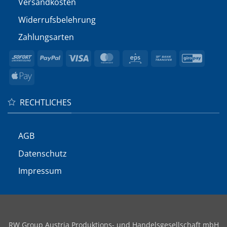
Versandkosten
Widerrufs­belehrung
Zahlungsarten
Sofort
PayPal
Visa
MasterCard
Eps
Bank
GiroP
Transfer
Apple
Pay
RECHTLICHES
AGB
Datenschutz
Impressum
RW Group Austria Produktions- und Handelsgesellschaft mbH