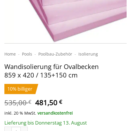
Home
-
Pools
-
Poolbau-Zubehör
-
Isolierung
Wandisolierung für Ovalbecken
859 x 420 / 135+150 cm
10% billiger
Ursprünglicher
Aktueller
535,00
481,50
€
€
Preis
Preis
inkl. 20 % MwSt.
versandkostenfrei
war:
ist:
535,00 €
481,50 €.
Lieferung bis Donnerstag 13. August
Wandisolierung für Ovalbecken 859 x 420 / 135+150 cm Menge