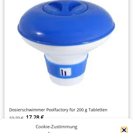
Dosierschwimmer Poolfactory für 200 g Tabletten
Ursprünglicher
Aktueller
17,28
€
19,20
€
Preis
Preis
war:
ist:
Cookie-Zustimmung
19,20 €
17,28 €.