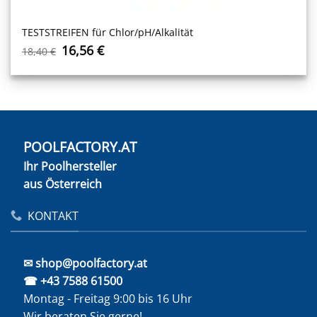
TESTSTREIFEN für Chlor/pH/Alkalität
Ursprünglicher
Aktueller
16,56
€
18,40
€
Preis
Preis
war:
ist:
18,40 €
16,56 €.
POOLFACTORY.AT
Ihr Poolhersteller
aus Österreich
KONTAKT
✉ shop@poolfactory.at
☎ +43 7588 61500
Montag - Freitag 9:00 bis 16 Uhr
Wir beraten Sie gerne!