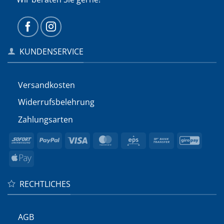
KUNDENSERVICE
Versandkosten
Widerrufs­belehrung
Zahlungsarten
Sofort
PayPal
Visa
MasterCard
Eps
Bank
GiroP
Transfer
Apple
Pay
RECHTLICHES
AGB