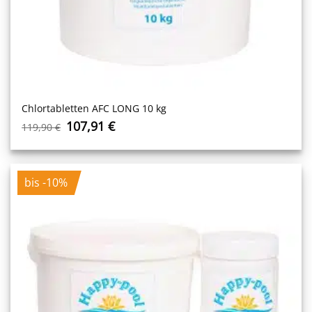
Chlortabletten AFC LONG 10 kg
Ursprünglicher
Aktueller
107,91
€
119,90
€
Preis
Preis
war:
ist:
119,90 €
107,91 €.
bis -10%