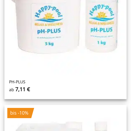
PH-PLUS
7,11
€
ab
bis -10%