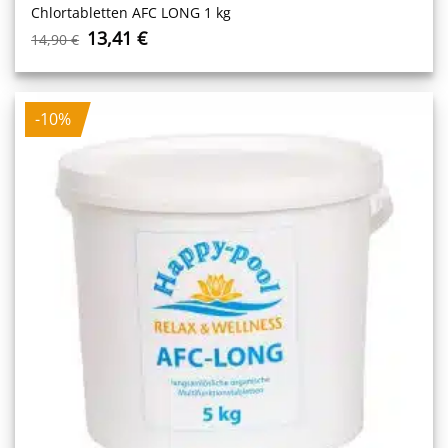
Chlortabletten AFC LONG 1 kg
Ursprünglicher
Aktueller
13,41
€
14,90
€
Preis
Preis
war:
ist:
14,90 €
13,41 €.
-10%