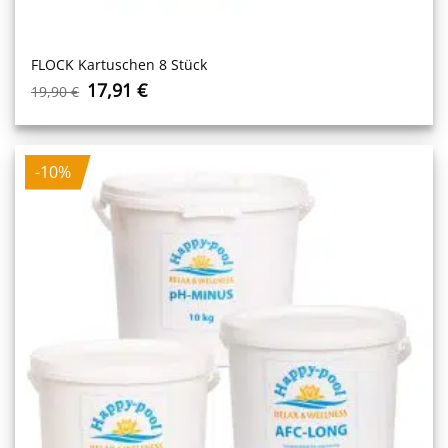
FLOCK Kartuschen 8 Stück
Ursprünglicher
Aktueller
17,91
€
19,90
€
Preis
Preis
war:
ist:
19,90 €
17,91 €.
-10%