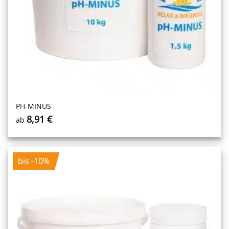
PH-MINUS
8,91
€
ab
bis -10%