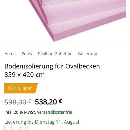
Home
-
Pools
-
Poolbau-Zubehör
-
Isolierung
Bodenisolierung für Ovalbecken
859 x 420 cm
10% billiger
Ursprünglicher
Aktueller
598,00
538,20
€
€
Preis
Preis
inkl. 20 % MwSt.
versandkostenfrei
war:
ist:
598,00 €
538,20 €.
Lieferung bis Dienstag 11. August
Bodenisolierung für Ovalbecken 859 x 420 cm Menge