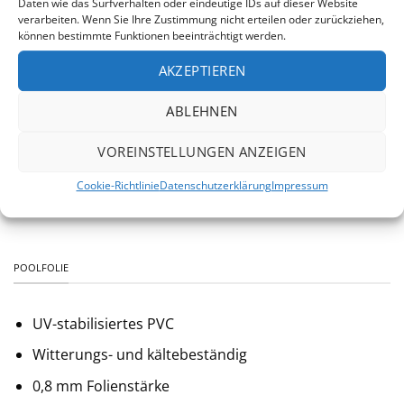
Daten wie das Surfverhalten oder eindeutige IDs auf dieser Website
verarbeiten. Wenn Sie Ihre Zustimmung nicht erteilen oder zurückziehen,
Verbindung durch Aluschiene (keine
können bestimmte Funktionen beeinträchtigt werden.
Schraubverbindung)
AKZEPTIEREN
Skimmer und Düse wahlweise vorgestanzt
Wandstärke ca. 0,6 - 0,8 mm
ABLEHNEN
Bei größeren Becken aus Gewichtsgründen
VOREINSTELLUNGEN ANZEIGEN
zweigeteilt
Cookie-Richtlinie
Datenschutzerklärung
Impressum
aus europäischer Produktion
POOLFOLIE
UV-stabilisiertes PVC
Witterungs- und kältebeständig
0,8 mm Folienstärke