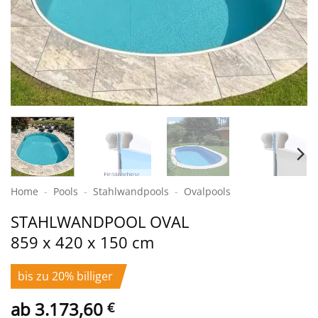
Home
-
Pools
-
Stahlwand­pools
-
Ovalpools
STAHL­WAND­POOL OVAL
859 x 420 x 150 cm
bis zu 20% billiger
ab
3.173,60
€