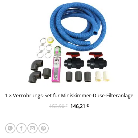
für
Miniskimmer-
Düse-
Filteranlage
1
×
Verrohrungs-Set für Miniskimmer-Düse-Filteranlage
Ursprünglicher
Aktueller
153,90
€
146,21
€
Preis
Preis
war:
ist:
153,90 €
146,21 €.