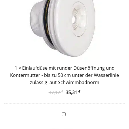
Kontermutter
-
bis
zu
50
cm
unter
der
Wasserlinie
zulässig
laut
1
×
Einlaufdüse mit runder Düsenöffnung und
Schwimmbadnorm
Kontermutter - bis zu 50 cm unter der Wasserlinie
zulässig laut Schwimmbadnorm
Ursprünglicher
Aktueller
37,17
€
35,31
€
Preis
Preis
war:
ist:
37,17 €
35,31 €.
Einbauskimmer
Mini