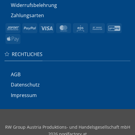
Widerrufs­belehrung
Zahlungsarten
Sofort
PayPal
Visa
MasterCard
Eps
Bank
GiroP
Transfer
Apple
Pay
RECHTLICHES
AGB
Datenschutz
Impressum
RW Group Austria Produktions- und Handelsgesellschaft mbH
2026 poolfactory.at