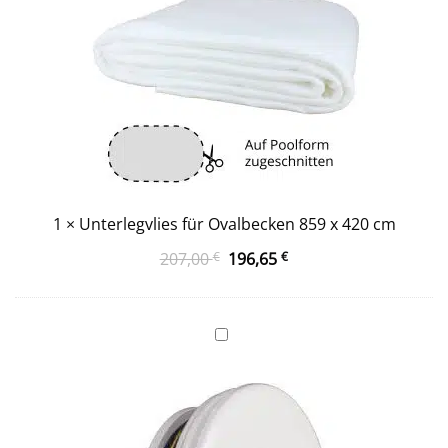
1
×
Unterlegvlies für Ovalbecken 859 x 420 cm
Ursprünglicher
Aktueller
207,00
€
196,65
€
Preis
Preis
war:
ist:
207,00 €
196,65 €.
Einlaufdüse
mit
runder
Düsenöffnung
und