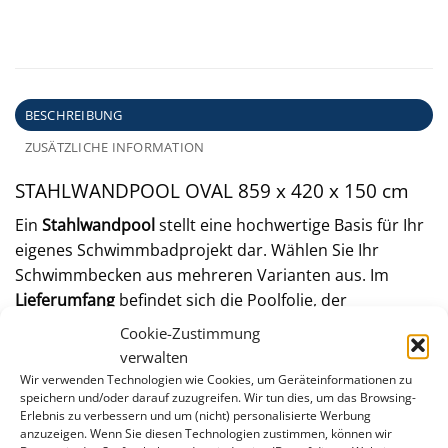
BESCHREIBUNG
ZUSÄTZLICHE INFORMATION
STAHL­WAND­POOL OVAL 859 x 420 x 150 cm
Ein
Stahlwandpool
stellt eine hochwertige Basis für Ihr
eigenes Schwimmbadprojekt dar. Wählen Sie Ihr
Schwimmbecken aus mehreren Varianten aus. Im
Lieferumfang
befindet sich die Poolfolie, der
Stahlmantel und ein Handlauf/Bodenschienenset.
Cookie-Zustimmung
verwalten
STAHLWAND
Wir verwenden Technologien wie Cookies, um Geräteinformationen zu
speichern und/oder darauf zuzugreifen. Wir tun dies, um das Browsing-
Erlebnis zu verbessern und um (nicht) personalisierte Werbung
anzuzeigen. Wenn Sie diesen Technologien zustimmen, können wir
Kunststoffbeschichtet und feuerverzinkt