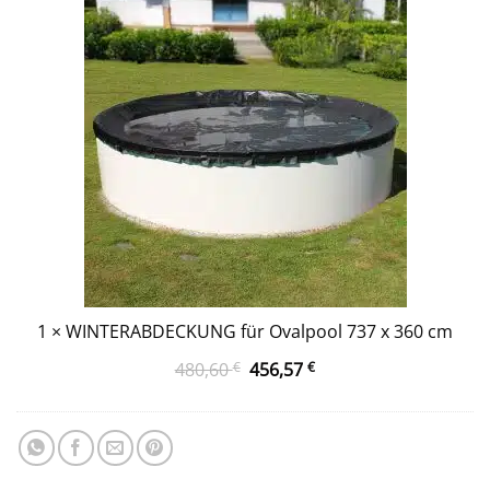
737 x 360 cm
1
×
WINTERABDECKUNG für Ovalpool 737 x 360 cm
Ursprünglicher
Aktueller
480,60
€
456,57
€
Preis
Preis
war:
ist:
480,60 €
456,57 €.