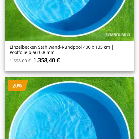
Einzelbecken Stahl­wand-Rundpool 400 x 135 cm |
Poolfolie blau 0,8 mm
Ursprünglicher
Aktueller
1.358,40
€
1.698,00
€
Preis
Preis
war:
ist:
1.698,00 €
1.358,40 €.
-20%