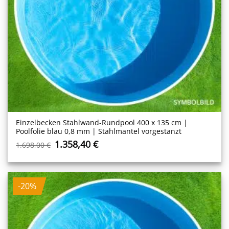
Einzelbecken Stahl­wand-Rundpool 400 x 135 cm |
Poolfolie blau 0,8 mm | Stahlmantel vorgestanzt
Ursprünglicher
Aktueller
1.358,40
€
1.698,00
€
Preis
Preis
war:
ist:
1.698,00 €
1.358,40 €.
-20%