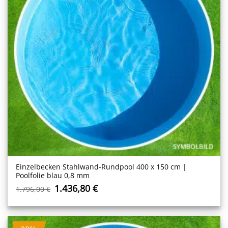
Einzelbecken Stahl­wand-Rundpool 400 x 150 cm |
Poolfolie blau 0,8 mm
Ursprünglicher
Aktueller
1.436,80
€
1.796,00
€
Preis
Preis
war:
ist:
1.796,00 €
1.436,80 €.