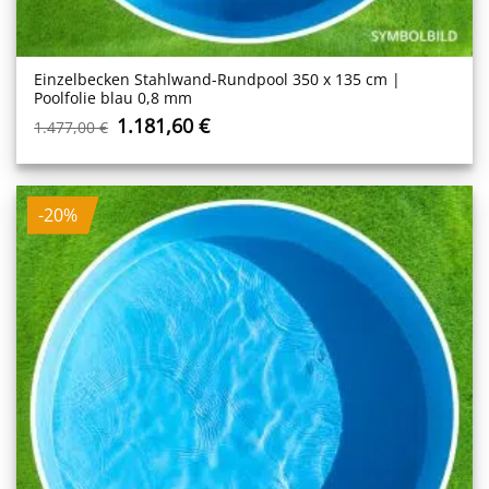
Einzelbecken Stahl­wand-Rundpool 350 x 135 cm |
Poolfolie blau 0,8 mm
Ursprünglicher
Aktueller
1.181,60
€
1.477,00
€
Preis
Preis
war:
ist:
1.477,00 €
1.181,60 €.
-20%