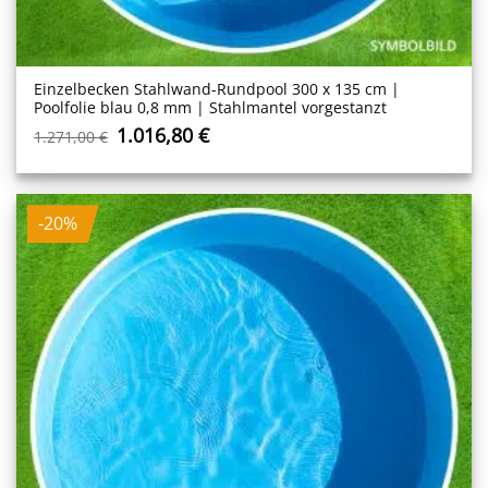
Einzelbecken Stahl­wand-Rundpool 300 x 135 cm |
Poolfolie blau 0,8 mm | Stahlmantel vorgestanzt
Ursprünglicher
Aktueller
1.016,80
€
1.271,00
€
Preis
Preis
war:
ist:
1.271,00 €
1.016,80 €.
-20%