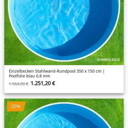
Einzelbecken Stahl­wand-Rundpool 350 x 150 cm |
Poolfolie blau 0,8 mm
Ursprünglicher
Aktueller
1.251,20
€
1.564,00
€
Preis
Preis
war:
ist:
1.564,00 €
1.251,20 €.
-20%