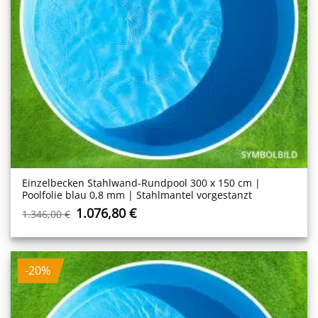
Einzelbecken Stahl­wand-Rundpool 300 x 150 cm |
Poolfolie blau 0,8 mm | Stahlmantel vorgestanzt
Ursprünglicher
Aktueller
1.076,80
€
1.346,00
€
Preis
Preis
war:
ist:
1.346,00 €
1.076,80 €.
-20%