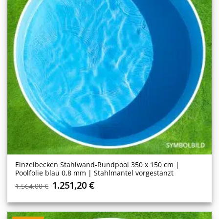
Einzelbecken Stahl­wand-Rundpool 350 x 150 cm |
Poolfolie blau 0,8 mm | Stahlmantel vorgestanzt
Ursprünglicher
Aktueller
1.251,20
€
1.564,00
€
Preis
Preis
war:
ist:
1.564,00 €
1.251,20 €.