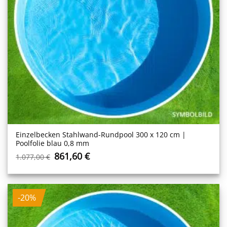
Einzelbecken Stahl­wand-Rundpool 300 x 120 cm |
Poolfolie blau 0,8 mm
Ursprünglicher
Aktueller
861,60
€
1.077,00
€
Preis
Preis
war:
ist:
1.077,00 €
861,60 €.
-20%