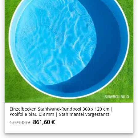
Einzelbecken Stahl­wand-Rundpool 300 x 120 cm |
Poolfolie blau 0,8 mm | Stahlmantel vorgestanzt
Ursprünglicher
Aktueller
861,60
€
1.077,00
€
Preis
Preis
war:
ist:
1.077,00 €
861,60 €.