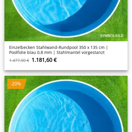
Einzelbecken Stahl­wand-Rundpool 350 x 135 cm |
Poolfolie blau 0,8 mm | Stahlmantel vorgestanzt
Ursprünglicher
Aktueller
1.181,60
€
1.477,00
€
Preis
Preis
war:
ist:
1.477,00 €
1.181,60 €.
-20%