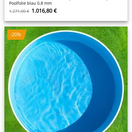
Poolfolie blau 0,8 mm
Ursprünglicher
Aktueller
1.016,80
€
1.271,00
€
Preis
Preis
war:
ist:
1.271,00 €
1.016,80 €.
-20%