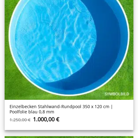
Einzelbecken Stahl­wand-Rundpool 350 x 120 cm |
Poolfolie blau 0,8 mm
Ursprünglicher
Aktueller
1.000,00
€
1.250,00
€
Preis
Preis
war:
ist:
1.250,00 €
1.000,00 €.