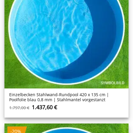
Einzelbecken Stahl­wand-Rundpool 420 x 135 cm |
Poolfolie blau 0,8 mm | Stahlmantel vorgestanzt
Ursprünglicher
Aktueller
1.437,60
€
1.797,00
€
Preis
Preis
war:
ist:
1.797,00 €
1.437,60 €.
-20%