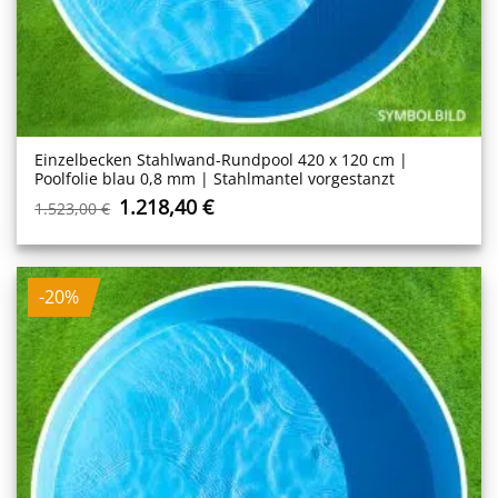
Einzelbecken Stahl­wand-Rundpool 420 x 120 cm |
Poolfolie blau 0,8 mm | Stahlmantel vorgestanzt
Ursprünglicher
Aktueller
1.218,40
€
1.523,00
€
Preis
Preis
war:
ist:
1.523,00 €
1.218,40 €.
-20%