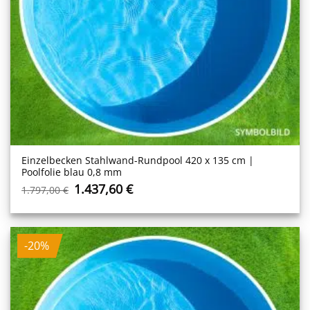
Einzelbecken Stahl­wand-Rundpool 420 x 135 cm |
Poolfolie blau 0,8 mm
Ursprünglicher
Aktueller
1.437,60
€
1.797,00
€
Preis
Preis
war:
ist:
1.797,00 €
1.437,60 €.
-20%