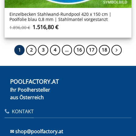
Einzelbecken Stahl­wand-Rundpool 420 x 150 cm |
Poolfolie blau 0,8 mm | Stahlmantel vorgestanzt
Ursprünglicher
Aktueller
1.516,80
€
1.896,00
€
Preis
Preis
war:
ist:
1.896,00 €
1.516,80 €.
1
2
3
4
…
16
17
18
POOLFACTORY.AT
Ihr Poolhersteller
aus Österreich
KONTAKT
✉ shop@poolfactory.at