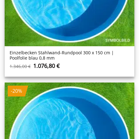
Einzelbecken Stahl­wand-Rundpool 300 x 150 cm |
Poolfolie blau 0,8 mm
Ursprünglicher
Aktueller
1.076,80
€
1.346,00
€
Preis
Preis
war:
ist:
1.346,00 €
1.076,80 €.
-20%