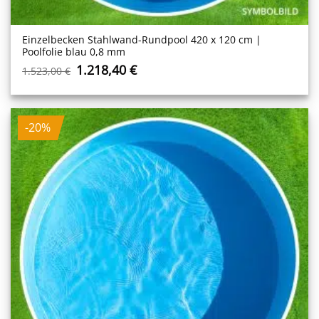
Einzelbecken Stahl­wand-Rundpool 420 x 120 cm |
Poolfolie blau 0,8 mm
Ursprünglicher
Aktueller
1.218,40
€
1.523,00
€
Preis
Preis
war:
ist:
1.523,00 €
1.218,40 €.
-20%