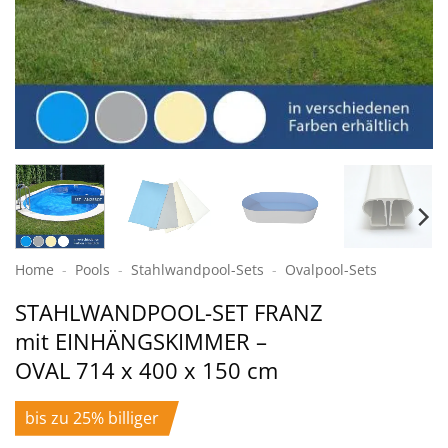
Home
-
Pools
-
Stahlwand­pool-Sets
-
Ovalpool-Sets
STAHLWANDPOOL-SET FRANZ
mit EINHÄNGSKIMMER –
OVAL 714 x 400 x 150 cm
bis zu 25% billiger