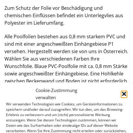
Zum Schutz der Folie vor Beschädigung und
chemischen Einflüssen befindet ein Unterlegvlies aus
Polyester im Lieferumfang.
Alle Poolfolien bestehen aus 0,8 mm starkem PVC und
sind mit einer angeschweißten Einhängebiese P1
versehen. Hergestellt werden sie von uns in Österreich.
Wählen Sie aus verschiedenen Farben Ihre
Wunschfolie. Blaue PVC-Poolfolie mit ca. 0,8 mm Stärke
sowie angeschweißter Einhängebiese. Eine Hohlkehle
zwischen Beckenwand und Boden ist nicht erforderlich.
Cookie-Zustimmung
Handlauf- und Bodenschienen bestehen aus weißem
verwalten
Kunststoff. Die ca. 1 Meter langen Segmente werden
Wir verwenden Technologien wie Cookies, um Geräteinformationen zu
mit Zapfen zusammengesteckt. Damit wird die Folie
speichern und/oder darauf zuzugreifen. Wir tun dies, um das Browsing-
Erlebnis zu verbessern und um (nicht) personalisierte Werbung
dauerhaft an der Stahlwandoberkante fixiert.
anzuzeigen. Wenn Sie diesen Technologien zustimmen, können wir
Daten wie das Surfverhalten oder eindeutige IDs auf dieser Website
verarbeiten. Wenn Sie Ihre Zustimmung nicht erteilen oder zurückziehen,