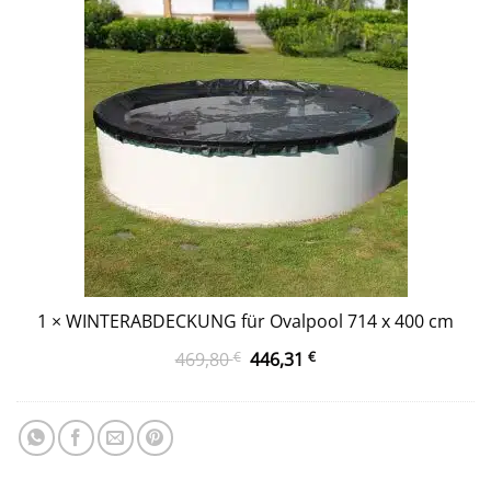
714 x 400 cm
1
×
WINTERABDECKUNG für Ovalpool 714 x 400 cm
Ursprünglicher
Aktueller
469,80
€
446,31
€
Preis
Preis
war:
ist:
469,80 €
446,31 €.