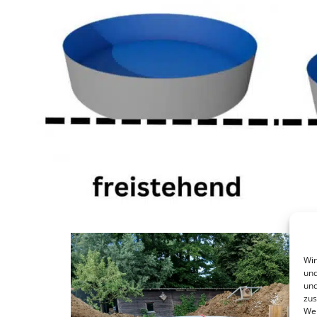
Wir
und
und
zus
Web