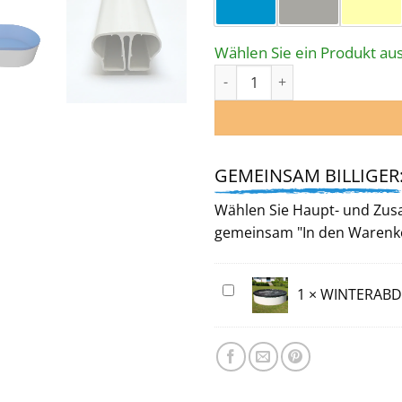
Wählen Sie ein Produkt aus
STAHLWANDPOOL-SET FRANZ mi
GEMEINSAM BILLIGER
Wählen Sie Haupt- und Zusat
gemeinsam "In den Warenk
WINTERABDECKUNG
1
×
WINTERABDE
für
Ovalpool
714 x 400 cm