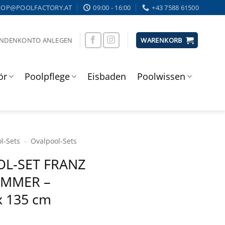
HOP@POOLFACTORY.AT
09:00 - 16:00
+43 7588 61500
UNDENKONTO ANLEGEN
WARENKORB
ör
Poolpflege
Eisbaden
Poolwissen
l-Sets
-
Ovalpool-Sets
L-SET FRANZ
IMMER –
x 135 cm