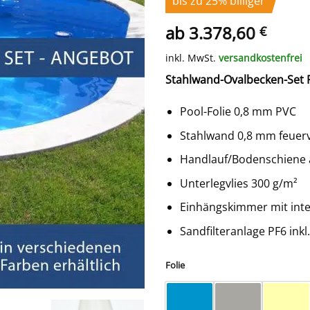
bis zu 25% billiger
ab
3.378,60
€
inkl. MwSt.
versandkostenfrei
Stahlwand-
Oval
becken-Set 
Pool-Folie 0,8 mm PVC
Stahlwand 0,8 mm feuerv
Handlauf/Bodenschiene 
Unterlegvlies 300 g/m²
Einhängskimmer mit int
Sandfilteranlage PF6 inkl.
Folie