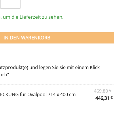
, um die Lieferzeit zu sehen.
t EINHÄNGSKIMMER - OVAL 714 x 400 x 135 cm Menge
IN DEN WARENKORB
:
zprodukt(e) und legen Sie sie mit einem Klick
orb".
Ursprün
469,80
€
CKUNG für Ovalpool 714 x 400 cm
Preis
Aktuell
446,31
€
war:
Preis
469,80 
ist:
446,31 