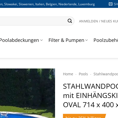
S
n, Slowakei, Slowenien, Italien, Belgien, Niederlande, Luxemburg
ANMELDEN / NEUES K
Poolabdeckungen
Filter & Pumpen
Poolzubeh
Home
-
Pools
-
Stahlwand­poo
STAHLWANDPOO
mit EINHÄNGSK
OVAL 714 x 400 