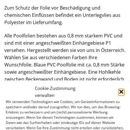
Zum Schutz der Folie vor Beschädigung und
chemischen Einflüssen befindet ein Unterlegvlies aus
Polyester im Lieferumfang.
Alle Poolfolien bestehen aus 0,8 mm starkem PVC und
sind mit einer angeschweißten Einhängebiese P1
versehen. Hergestellt werden sie von uns in Österreich.
Wählen Sie aus verschiedenen Farben Ihre
Wunschfolie. Blaue PVC-Poolfolie mit ca. 0,8 mm Stärke
sowie angeschweißter Einhängebiese. Eine Hohlkehle
zwischen Beckenwand und Boden ist nicht erforderlich.
Cookie-Zustimmung
Handlauf- und Bodenschienen bestehen aus weißem
verwalten
Kunststoff. Die ca. 1 Meter langen Segmente werden
Wir verwenden Technologien wie Cookies, um Geräteinformationen zu
mit Zapfen zusammengesteckt. Damit wird die Folie
speichern und/oder darauf zuzugreifen. Wir tun dies, um das Browsing-
Erlebnis zu verbessern und um (nicht) personalisierte Werbung
dauerhaft an der Stahlwandoberkante fixiert.
anzuzeigen. Wenn Sie diesen Technologien zustimmen, können wir
Daten wie das Surfverhalten oder eindeutige IDs auf dieser Website
verarbeiten. Wenn Sie Ihre Zustimmung nicht erteilen oder zurückziehen,