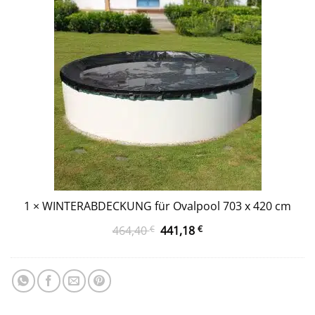
703 x 420 cm
1
×
WINTERABDECKUNG für Ovalpool 703 x 420 cm
Ursprünglicher
Aktueller
464,40
€
441,18
€
Preis
Preis
war:
ist:
464,40 €
441,18 €.