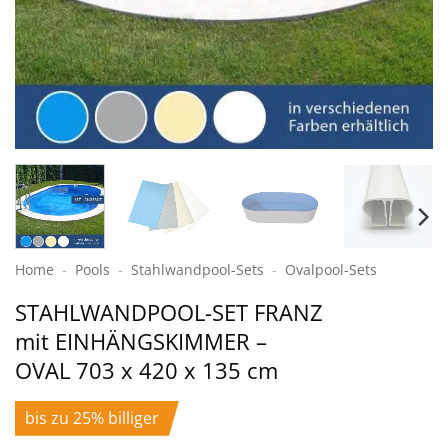
Home
-
Pools
-
Stahlwand­pool-Sets
-
Ovalpool-Sets
STAHLWANDPOOL-SET FRANZ
mit EINHÄNGSKIMMER –
OVAL 703 x 420 x 135 cm
bis zu 25% billiger