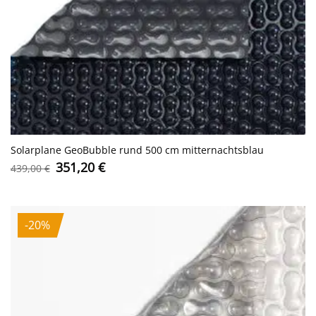
Solarplane GeoBubble rund 500 cm mitternachtsblau
Ursprünglicher
Aktueller
351,20
€
439,00
€
Preis
Preis
war:
ist:
439,00 €
351,20 €.
-20%