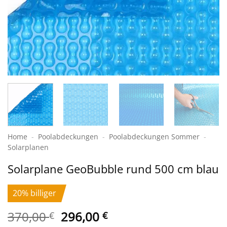
Home
-
Poolabdeckungen
-
Pool­abdeckungen Sommer
-
Solar­planen
Solarplane GeoBubble rund 500 cm blau
20% billiger
Ursprünglicher
Aktueller
370,00
296,00
€
€