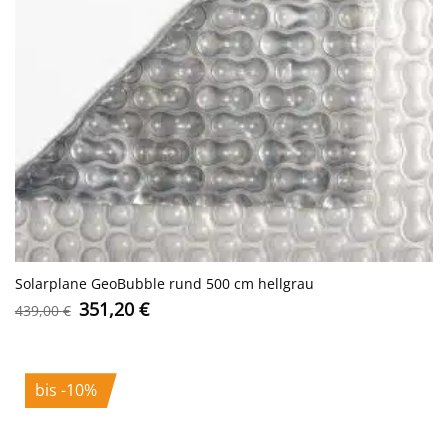
Solarplane GeoBubble rund 500 cm hellgrau
Ursprünglicher
Aktueller
351,20
€
439,00
€
Preis
Preis
war:
ist:
439,00 €
351,20 €.
bis -10%