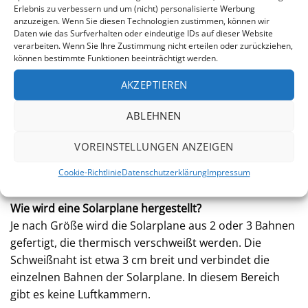
Kann ich die Solarplane selbst zuschneiden?
Erlebnis zu verbessern und um (nicht) personalisierte Werbung
anzuzeigen. Wenn Sie diesen Technologien zustimmen, können wir
Ja. Mit einer großen Schere können Sie die Solarplane
Daten wie das Surfverhalten oder eindeutige IDs auf dieser Website
nach Bedarf zuschneiden.
verarbeiten. Wenn Sie Ihre Zustimmung nicht erteilen oder zurückziehen,
können bestimmte Funktionen beeinträchtigt werden.
Wie sollte ich meine Solarplane im Winter lagern?
AKZEPTIEREN
Die Solarplane sollte an einem trockenen Ort
aufbewahrt werden. Bevor Sie diese einlagern,
ABLEHNEN
empfiehlt es sich, die Plane mit normalem Wasser
abzuspülen, um sie gründlich zu reinigen. Dies gilt
VOREINSTELLUNGEN ANZEIGEN
nicht nur für die Überwinterung, sondern auch für die
Cookie-Richtlinie
Datenschutzerklärung
Impressum
Lagerung im Sommer.
Wie wird eine Solarplane hergestellt?
Je nach Größe wird die Solarplane aus 2 oder 3 Bahnen
gefertigt, die thermisch verschweißt werden. Die
Schweißnaht ist etwa 3 cm breit und verbindet die
einzelnen Bahnen der Solarplane. In diesem Bereich
gibt es keine Luftkammern.