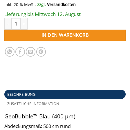
Preis
Preis
inkl. 20 % MwSt.
zzgl.
Versandkosten
war:
ist:
370,00 €
296,00 €.
Lieferung bis Mittwoch 12. August
Solarplane GeoBubble rund 500 cm blau Menge
IN DEN WARENKORB
BESCHREIBUNG
ZUSÄTZLICHE INFORMATION
GeoBubble™ Blau (400 µm)
Abdeckungsmaß: 500 cm rund