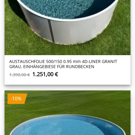
AUSTAUSCHFOLIE 500/150 0.95 mm 4D-LINER GRANIT
GRAU, EINHÄNGEBIESE FÜR RUNDBECKEN
Ursprünglicher
Aktueller
1.251,00
€
1.390,00
€
Preis
Preis
war:
ist:
1.390,00 €
1.251,00 €.
-10%