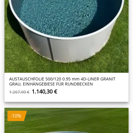
AUSTAUSCHFOLIE 500/120 0.95 mm 4D-LINER GRANIT
GRAU, EINHÄNGEBIESE FÜR RUNDBECKEN
Ursprünglicher
Aktueller
1.140,30
€
1.267,00
€
Preis
Preis
war:
ist:
1.267,00 €
1.140,30 €.
-10%