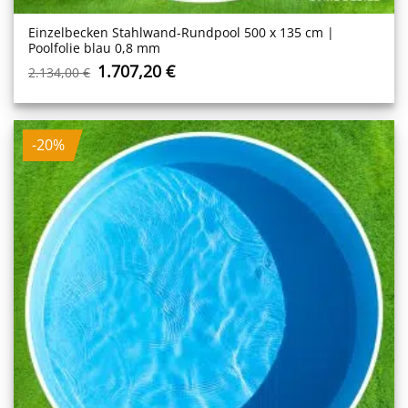
Einzelbecken Stahl­wand-Rundpool 500 x 135 cm |
Poolfolie blau 0,8 mm
Ursprünglicher
Aktueller
1.707,20
€
2.134,00
€
Preis
Preis
war:
ist:
2.134,00 €
1.707,20 €.
-20%