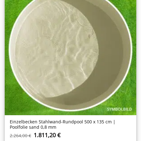
Einzelbecken Stahl­wand-Rundpool 500 x 135 cm |
Poolfolie sand 0,8 mm
Ursprünglicher
Aktueller
1.811,20
€
2.264,00
€
Preis
Preis