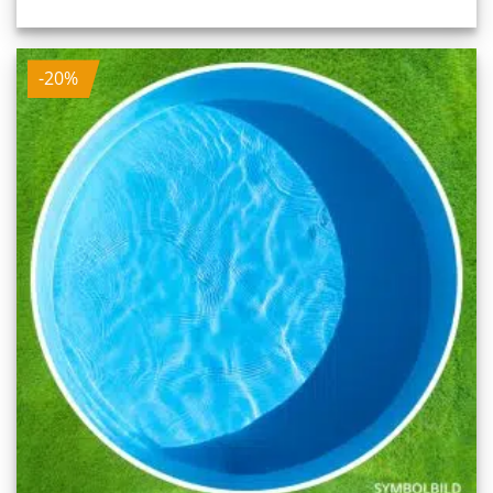
Preis
Preis
war:
ist:
1.944,00 €
1.555,20 €.
-20%