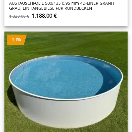
AUSTAUSCHFOLIE 500/135 0.95 mm 4D-LINER GRANIT
GRAU, EINHÄNGEBIESE FÜR RUNDBECKEN
Ursprünglicher
Aktueller
1.188,00
€
1.320,00
€
Preis
Preis
war:
ist:
1.320,00 €
1.188,00 €.
-10%