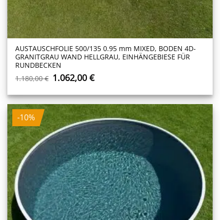
AUSTAUSCHFOLIE 500/135 0.95 mm MIXED, BODEN 4D-
GRANITGRAU WAND HELLGRAU, EINHÄNGEBIESE FÜR
RUNDBECKEN
Ursprünglicher
Aktueller
1.062,00
€
1.180,00
€
Preis
Preis
war:
ist:
1.180,00 €
1.062,00 €.
-10%