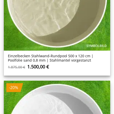
Einzelbecken Stahl­wand-Rundpool 500 x 120 cm |
Poolfolie sand 0,8 mm | Stahlmantel vorgestanzt
Ursprünglicher
Aktueller
1.500,00
€
1.875,00
€
Preis
Preis
war:
ist:
1.875,00 €
1.500,00 €.
-20%