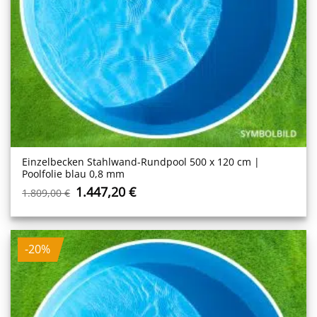
Einzelbecken Stahl­wand-Rundpool 500 x 120 cm |
Poolfolie blau 0,8 mm
Ursprünglicher
Aktueller
1.447,20
€
1.809,00
€
Preis
Preis
war:
ist:
1.809,00 €
1.447,20 €.
-20%