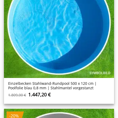
Einzelbecken Stahl­wand-Rundpool 500 x 120 cm |
Poolfolie blau 0,8 mm | Stahlmantel vorgestanzt
Ursprünglicher
Aktueller
1.447,20
€
1.809,00
€
Preis
Preis
war:
ist:
1.809,00 €
1.447,20 €.
-20%