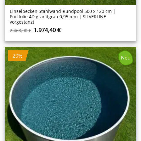
Einzelbecken Stahl­wand-Rundpool 500 x 120 cm |
Poolfolie 4D granitgrau 0,95 mm | SILVERLINE
vorgestanzt
Ursprünglicher
Aktueller
1.974,40
€
2.468,00
€
Preis
Preis
war:
ist:
2.468,00 €
1.974,40 €.
-20%
Neu