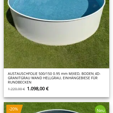
AUSTAUSCHFOLIE 500/150 0.95 mm MIXED, BODEN 4D-
GRANITGRAU WAND HELLGRAU, EINHÄNGEBIESE FÜR
RUNDBECKEN
Ursprünglicher
Aktueller
1.098,00
€
1.220,00
€
Preis
Preis
war:
ist:
1.220,00 €
1.098,00 €.
-20%
Neu