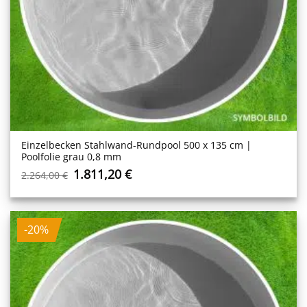
Einzelbecken Stahl­wand-Rundpool 500 x 135 cm |
Poolfolie grau 0,8 mm
Ursprünglicher
Aktueller
1.811,20
€
2.264,00
€
Preis
Preis
war:
ist:
2.264,00 €
1.811,20 €.
-20%