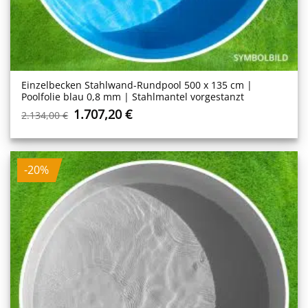
Einzelbecken Stahl­wand-Rundpool 500 x 135 cm |
Poolfolie blau 0,8 mm | Stahlmantel vorgestanzt
Ursprünglicher
Aktueller
1.707,20
€
2.134,00
€
Preis
Preis
war:
ist:
2.134,00 €
1.707,20 €.
-20%