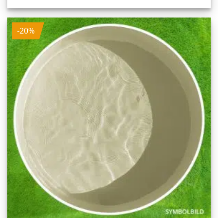
war:
ist:
2.264,00 €
1.811,20 €.
-20%