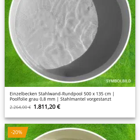
Einzelbecken Stahl­wand-Rundpool 500 x 135 cm |
Poolfolie grau 0,8 mm | Stahlmantel vorgestanzt
Ursprünglicher
Aktueller
1.811,20
€
2.264,00
€
Preis
Preis
war:
ist:
2.264,00 €
1.811,20 €.
-20%