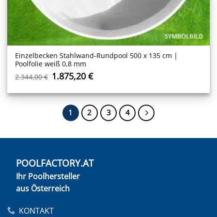
Einzelbecken Stahl­wand-Rundpool 500 x 135 cm |
Poolfolie weiß 0,8 mm
Ursprünglicher
Aktueller
1.875,20
€
2.344,00
€
Preis
Preis
war:
ist:
2.344,00 €
1.875,20 €.
1
2
3
4
POOLFACTORY.AT
Ihr Poolhersteller
aus Österreich
KONTAKT