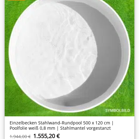
Einzelbecken Stahl­wand-Rundpool 500 x 120 cm |
Poolfolie weiß 0,8 mm | Stahlmantel vorgestanzt
Ursprünglicher
Aktueller
1.555,20
€
1.944,00
€