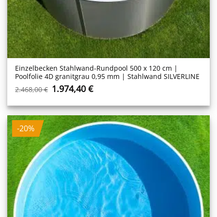
Einzelbecken Stahl­wand-Rundpool 500 x 120 cm |
Poolfolie 4D granitgrau 0,95 mm | Stahlwand SILVERLINE
Ursprünglicher
Aktueller
1.974,40
€
2.468,00
€
Preis
Preis
war:
ist:
2.468,00 €
1.974,40 €.
-20%