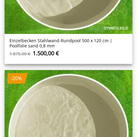
Einzelbecken Stahl­wand-Rundpool 500 x 120 cm |
Poolfolie sand 0,8 mm
Ursprünglicher
Aktueller
1.500,00
€
1.875,00
€
Preis
Preis
war:
ist:
1.875,00 €
1.500,00 €.
-20%