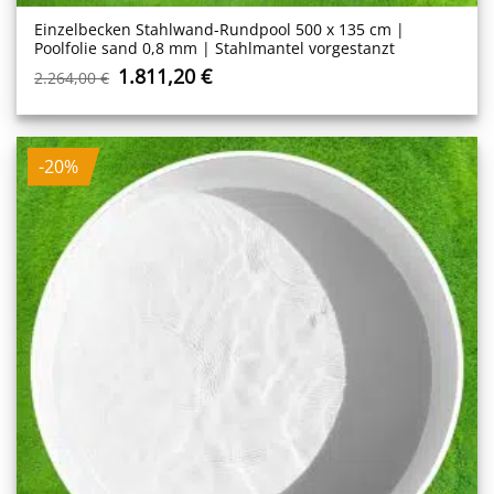
Einzelbecken Stahl­wand-Rundpool 500 x 135 cm |
Poolfolie sand 0,8 mm | Stahlmantel vorgestanzt
Ursprünglicher
Aktueller
1.811,20
€
2.264,00
€
Preis
Preis
war:
ist:
2.264,00 €
1.811,20 €.
-20%