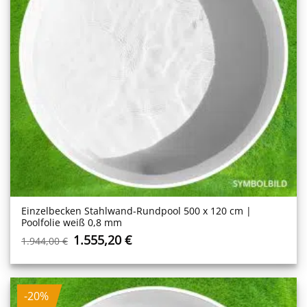
Einzelbecken Stahl­wand-Rundpool 500 x 120 cm |
Poolfolie weiß 0,8 mm
Ursprünglicher
Aktueller
1.555,20
€
1.944,00
€
Preis
Preis
war:
ist:
1.944,00 €
1.555,20 €.
-20%