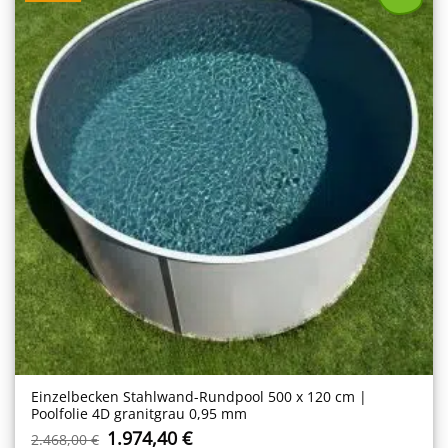
Einzelbecken Stahl­wand-Rundpool 500 x 120 cm |
Poolfolie 4D granitgrau 0,95 mm
Ursprünglicher
Aktueller
1.974,40
€
2.468,00
€