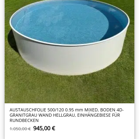
AUSTAUSCHFOLIE 500/120 0.95 mm MIXED, BODEN 4D-
GRANITGRAU WAND HELLGRAU, EINHÄNGEBIESE FÜR
RUNDBECKEN
Ursprünglicher
Aktueller
945,00
€
1.050,00
€
Preis
Preis
war:
ist: