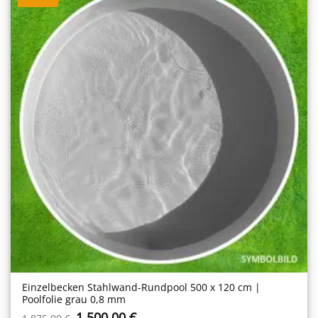
Einzelbecken Stahl­wand-Rundpool 500 x 120 cm |
Poolfolie grau 0,8 mm
Ursprünglicher
Aktueller
1.500,00
€