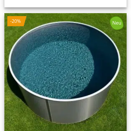
Preis
Preis
war:
ist:
2.468,00 €
1.974,40 €.
-20%
Neu