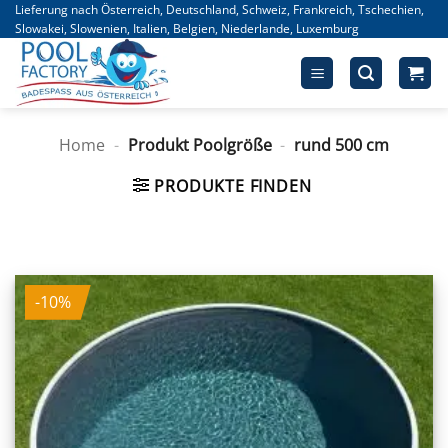
Zum
Lieferung nach Österreich, Deutschland, Schweiz, Frankreich, Tschechien,
Slowakei, Slowenien, Italien, Belgien, Niederlande, Luxemburg
Inhalt
springen
Home
-
Produkt Poolgröße
-
rund 500 cm
PRODUKTE FINDEN
-10%