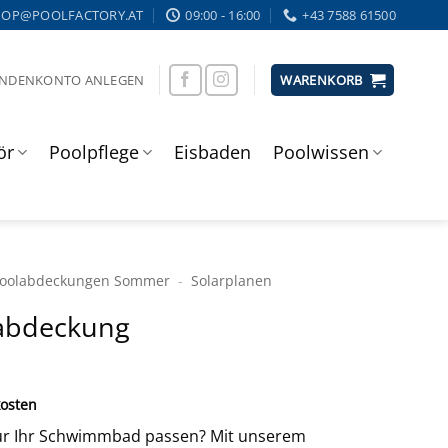
HOP@POOLFACTORY.AT
09:00 - 16:00
+43 7588 61500
UNDENKONTO ANLEGEN
WARENKORB
ör
Poolpflege
Eisbaden
Poolwissen
ool­abdeckungen Sommer
-
Solar­planen
rabdeckung
osten
ür Ihr Schwimmbad passen? Mit unserem