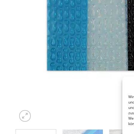
Wir
und
und
zus
Web
kön