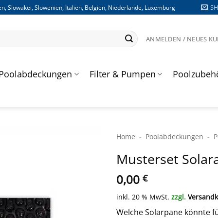
S
n, Slowakei, Slowenien, Italien, Belgien, Niederlande, Luxemburg
ANMELDEN / NEUES K
Poolabdeckungen
Filter & Pumpen
Poolzubeh
Home
-
Poolabdeckungen
-
P
Musterset Sola
0,00
€
inkl. 20 % MwSt.
zzgl.
Versandk
Welche Solarpane könnte f