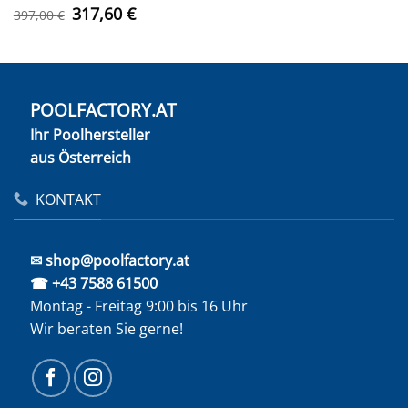
Ursprünglicher
Aktueller
317,60
€
397,00
€
Preis
Preis
war:
ist:
397,00 €
317,60 €.
POOLFACTORY.AT
Ihr Poolhersteller
aus Österreich
KONTAKT
✉ shop@poolfactory.at
☎ +43 7588 61500
Montag - Freitag 9:00 bis 16 Uhr
Wir beraten Sie gerne!