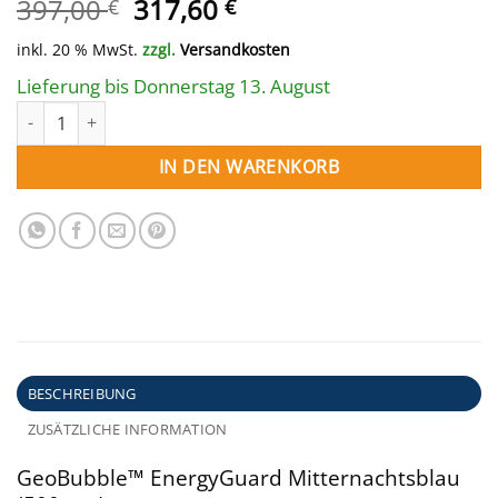
Ursprünglicher
Aktueller
397,00
317,60
€
€
Preis
Preis
inkl. 20 % MwSt.
zzgl.
Versandkosten
war:
ist:
397,00 €
317,60 €.
Lieferung bis Donnerstag 13. August
Solarplane GeoBubble oval 623 x 360 cm mitternachtsblau Men
IN DEN WARENKORB
BESCHREIBUNG
ZUSÄTZLICHE INFORMATION
GeoBubble™ EnergyGuard Mitternachtsblau