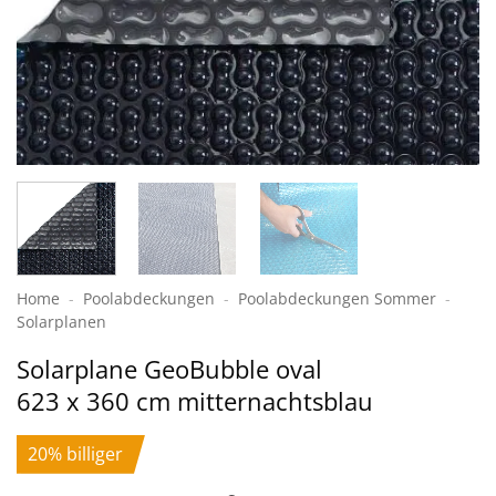
Home
-
Poolabdeckungen
-
Pool­abdeckungen Sommer
-
Solar­planen
Solarplane GeoBubble oval
623 x 360 cm mitternachtsblau
20% billiger