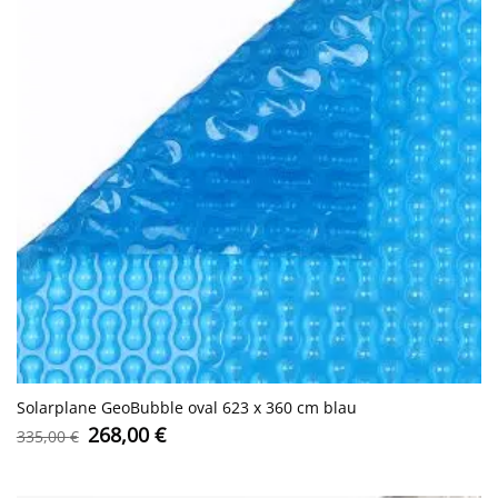
Solarplane GeoBubble oval 623 x 360 cm blau
Ursprünglicher
Aktueller
268,00
€
335,00
€
Preis
Preis
war:
ist:
335,00 €
268,00 €.