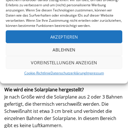
Erlebnis zu verbessern und um (nicht) personalisierte Werbung
Kann ich die Solarplane selbst zuschneiden?
anzuzeigen. Wenn Sie diesen Technologien zustimmen, können wir
Ja. Mit einer großen Schere können Sie die Solarplane
Daten wie das Surfverhalten oder eindeutige IDs auf dieser Website
nach Bedarf zuschneiden.
verarbeiten. Wenn Sie Ihre Zustimmung nicht erteilen oder zurückziehen,
können bestimmte Funktionen beeinträchtigt werden.
Wie sollte ich meine Solarplane im Winter lagern?
AKZEPTIEREN
Die Solarplane sollte an einem trockenen Ort
aufbewahrt werden. Bevor Sie diese einlagern,
ABLEHNEN
empfiehlt es sich, die Plane mit normalem Wasser
abzuspülen, um sie gründlich zu reinigen. Dies gilt
VOREINSTELLUNGEN ANZEIGEN
nicht nur für die Überwinterung, sondern auch für die
Cookie-Richtlinie
Datenschutzerklärung
Impressum
Lagerung im Sommer.
Wie wird eine Solarplane hergestellt?
Je nach Größe wird die Solarplane aus 2 oder 3 Bahnen
gefertigt, die thermisch verschweißt werden. Die
Schweißnaht ist etwa 3 cm breit und verbindet die
einzelnen Bahnen der Solarplane. In diesem Bereich
gibt es keine Luftkammern.