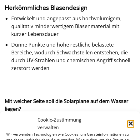
Herkömmliches Blasendesign
Entwickelt und angepasst aus hochvolumigem,
qualitativ minderwertigem Blasenmaterial mit
kurzer Lebensdauer
Dünne Punkte und hohe restliche belastete
Bereiche, wodurch Schwachstellen entstehen, die
durch UV-Strahlen und chemischen Angriff schnell
zerstört werden
Mit welcher Seite soll die Solarplane auf dem Wasser
liegen?
Die Solarabdeckung soll mit den Noppen nach unten
Cookie-Zustimmung
auf der Wasseroberfläche liegen. Nur dann kann die
verwalten
Abdeckung wirkungsvoll Ihr Schwimmbecken isolieren.
Wir verwenden Technologien wie Cookies, um Geräteinformationen zu
speichern und/oder darauf zuzugreifen. Wir tun dies, um das Browsing-