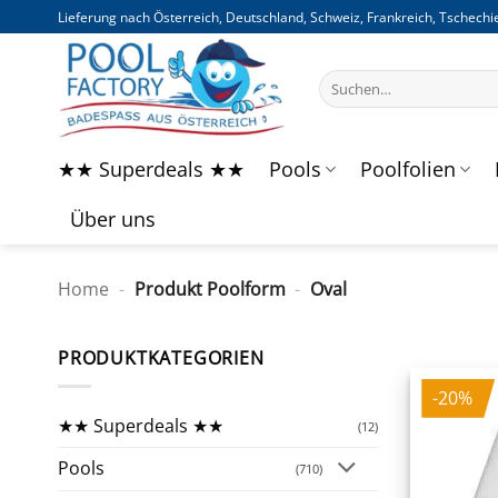
Zum
Lieferung nach Österreich, Deutschland, Schweiz, Frankreich, Tschechie
Inhalt
springen
Suchen
nach:
★★ Superdeals ★★
Pools
Poolfolien
Über uns
Home
-
Produkt Poolform
-
Oval
PRODUKTKATEGORIEN
-20%
★★ Superdeals ★★
(12)
Pools
(710)