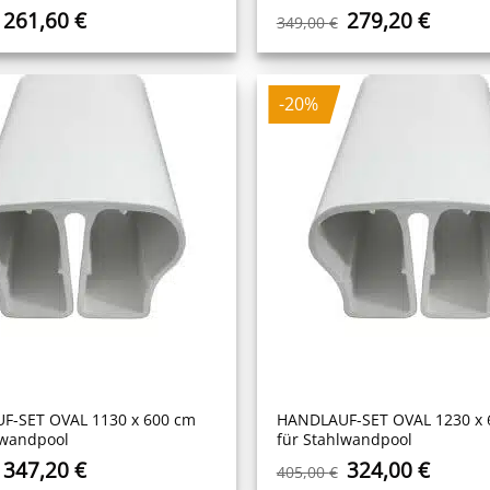
Ursprünglicher
Aktueller
Ursprüngliche
Aktuel
261,60
€
279,20
€
349,00
€
Preis
Preis
Preis
Preis
war:
ist:
war:
ist:
327,00 €
261,60 €.
349,00 €
279,20
-20%
F-SET OVAL 1130 x 600 cm
HANDLAUF-SET OVAL 1230 x 
lwandpool
für Stahlwandpool
Ursprünglicher
Aktueller
Ursprüngliche
Aktuel
347,20
€
324,00
€
405,00
€
Preis
Preis
Preis
Preis