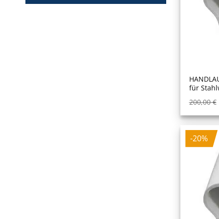
HANDLAU
für Stah
200,00
€
-20%