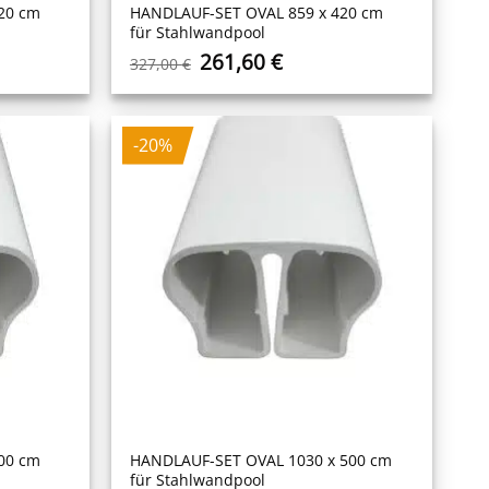
20 cm
HANDLAUF-SET OVAL 859 x 420 cm
für Stahlwandpool
r
ler
Ursprünglicher
Aktueller
261,60
€
327,00
€
Preis
Preis
war:
ist:
 €.
327,00 €
261,60 €.
-20%
00 cm
HANDLAUF-SET OVAL 1030 x 500 cm
für Stahlwandpool