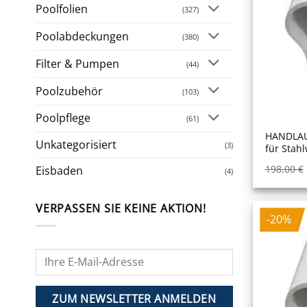
Poolfolien
(327)
Poolabdeckungen
(380)
Filter & Pumpen
(44)
Poolzubehör
(103)
Poolpflege
(61)
HANDLAU
Unkategorisiert
(3)
für Stah
198,00
€
Eisbaden
(4)
VERPASSEN SIE KEINE AKTION!
-20%