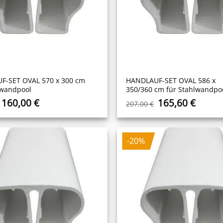
F-SET OVAL 570 x 300 cm
HANDLAUF-SET OVAL 586 x
lwandpool
350/360 cm für Stahlwandpo
Ursprünglicher
Aktueller
Ursprüngliche
Aktuel
160,00
€
165,60
€
207,00
€
Preis
Preis
Preis
Preis
war:
ist:
war:
ist:
200,00 €
160,00 €.
207,00 €
165,60
-20%