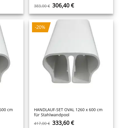
r
ler
Ursprünglicher
Aktueller
306,40
€
383,00
€
Preis
Preis
war:
ist:
 €.
383,00 €
306,40 €.
-20%
600 cm
HANDLAUF-SET OVAL 1260 x 600 cm
für Stahlwandpool
r
ler
Ursprünglicher
Aktueller
333,60
€
417,00
€
Preis
Preis