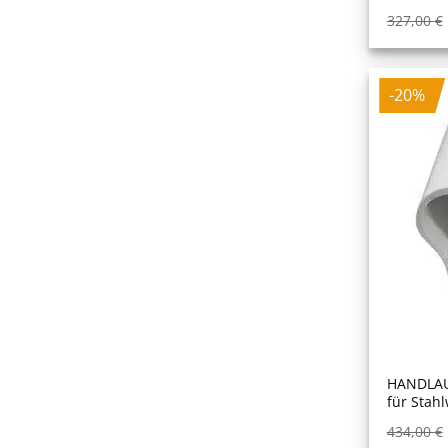
327,00
€
-20%
HANDLAU
für Stah
434,00
€