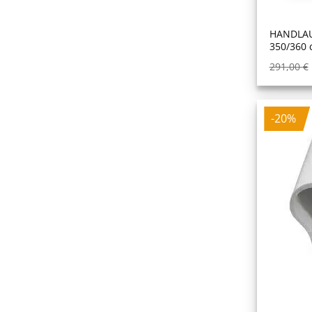
HANDLAU
350/360 
291,00
€
-20%