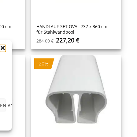
00 cm
HANDLAUF-SET OVAL 737 x 360 cm
für Stahlwandpool
r
ler
Ursprünglicher
Aktueller
227,20
€
284,00
€
Preis
Preis
war:
ist:
 €.
284,00 €
227,20 €.
-20%
EN ANZEIGEN