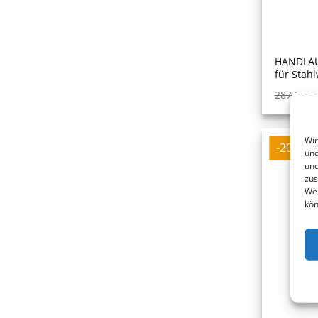
HANDLAU
für Stah
287,00
€
Wir
-20%
und
und
zus
Web
kön