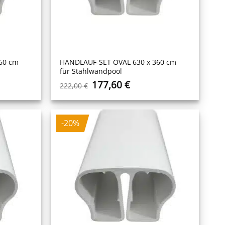
60 cm
HANDLAUF-SET OVAL 630 x 360 cm
für Stahlwandpool
r
ler
Ursprünglicher
Aktueller
177,60
€
222,00
€
Preis
Preis
war:
ist:
 €.
222,00 €
177,60 €.
-20%