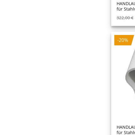
HANDLAU
für Stah
322,00
€
-20%
HANDLAU
für Stah