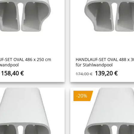
F-SET OVAL 486 x 250 cm
HANDLAUF-SET OVAL 488 x 3
lwandpool
für Stahlwandpool
Ursprünglicher
Aktueller
Ursprüngliche
Aktuel
158,40
€
139,20
€
174,00
€
Preis
Preis
Preis
Preis
war:
ist:
war:
ist:
198,00 €
158,40 €.
174,00 €
139,20
-20%