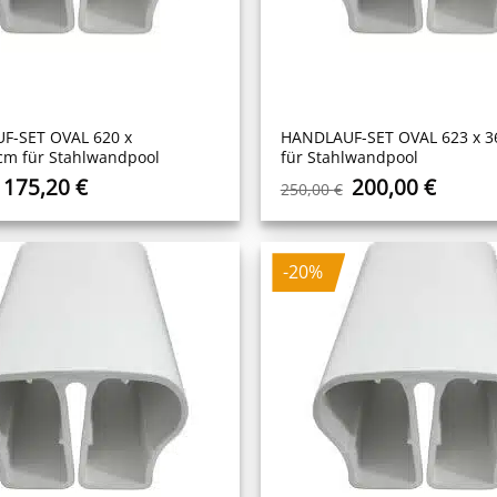
F-SET OVAL 620 x
HANDLAUF-SET OVAL 623 x 3
cm für Stahlwandpool
für Stahlwandpool
Ursprünglicher
Aktueller
Ursprüngliche
Aktuel
175,20
€
200,00
€
250,00
€
Preis
Preis
Preis
Preis
war:
ist:
war:
ist:
219,00 €
175,20 €.
250,00 €
200,00
-20%