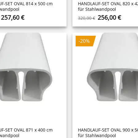
F-SET OVAL 814 x 500 cm
HANDLAUF-SET OVAL 820 x 4
lwandpool
für Stahlwandpool
Ursprünglicher
Aktueller
Ursprüngliche
Aktuel
257,60
€
256,00
€
320,00
€
Preis
Preis
Preis
Preis
war:
ist:
war:
ist:
322,00 €
257,60 €.
320,00 €
256,00
-20%
F-SET OVAL 871 x 400 cm
HANDLAUF-SET OVAL 900 x 5
lwandpool
für Stahlwandpool