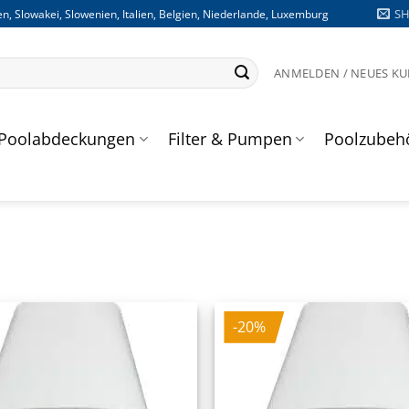
S
n, Slowakei, Slowenien, Italien, Belgien, Niederlande, Luxemburg
ANMELDEN / NEUES K
Poolabdeckungen
Filter & Pumpen
Poolzubeh
-20%