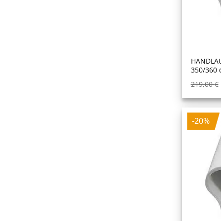
HANDLAU
350/360 
219,00
€
-20%