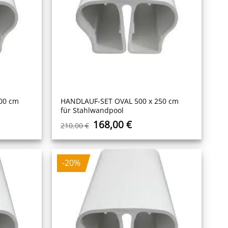
00 cm
HANDLAUF-SET OVAL 500 x 250 cm
für Stahlwandpool
r
ler
Ursprünglicher
Aktueller
168,00
€
210,00
€
Preis
Preis
war:
ist:
 €.
210,00 €
168,00 €.
-20%