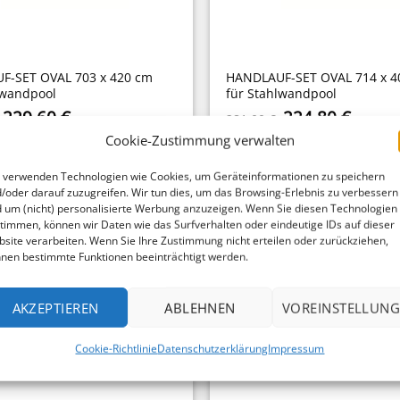
F-SET OVAL 703 x 420 cm
HANDLAUF-SET OVAL 714 x 4
lwandpool
für Stahlwandpool
Ursprünglicher
Aktueller
Ursprüngliche
Aktuel
229,60
€
224,80
€
281,00
€
Preis
Preis
Preis
Preis
Cookie-Zustimmung verwalten
war:
ist:
war:
ist:
287,00 €
229,60 €.
281,00 €
224,80
 verwenden Technologien wie Cookies, um Geräteinformationen zu speichern
-20%
/oder darauf zuzugreifen. Wir tun dies, um das Browsing-Erlebnis zu verbessern
 um (nicht) personalisierte Werbung anzuzeigen. Wenn Sie diesen Technologien
timmen, können wir Daten wie das Surfverhalten oder eindeutige IDs auf dieser
site verarbeiten. Wenn Sie Ihre Zustimmung nicht erteilen oder zurückziehen,
nen bestimmte Funktionen beeinträchtigt werden.
AKZEPTIEREN
ABLEHNEN
VOREINSTELLUNG
Cookie-Richtlinie
Datenschutzerklärung
Impressum