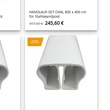
HANDLAUF-SET OVAL 800 x 400 cm
ol
für Stahlwandpool
r
ler
Ursprünglicher
Aktueller
245,60
€
307,00
€
Preis
Preis
war:
ist:
 €.
307,00 €
245,60 €.
-20%