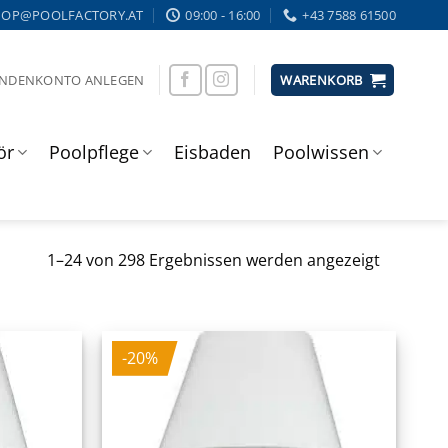
HOP@POOLFACTORY.AT
09:00 - 16:00
+43 7588 61500
UNDENKONTO ANLEGEN
WARENKORB
ör
Poolpflege
Eisbaden
Poolwissen
1–24 von 298 Ergebnissen werden angezeigt
-20%