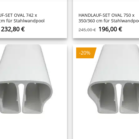
F-SET OVAL 742 x
HANDLAUF-SET OVAL 750 x
cm für Stahlwandpool
350/360 cm für Stahlwandpo
Ursprünglicher
Aktueller
Ursprüngliche
Aktuel
232,80
€
196,00
€
245,00
€
Preis
Preis
Preis
Preis
war:
ist:
war:
ist:
291,00 €
232,80 €.
245,00 €
196,00
-20%