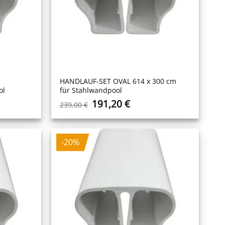
HANDLAUF-SET OVAL 614 x 300 cm
ol
für Stahlwandpool
r
ler
Ursprünglicher
Aktueller
191,20
€
239,00
€
Preis
Preis
war:
ist:
 €.
239,00 €
191,20 €.
-20%