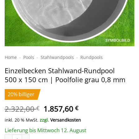
Home
-
Pools
-
Stahlwand­pools
-
Rundpools
Einzelbecken Stahl­wand-Rundpool
500 x 150 cm | Poolfolie grau 0,8 mm
20% billiger
Ursprünglicher
Aktueller
2.322,00
1.857,60
€
€
Preis
Preis
inkl. 20 % MwSt.
zzgl.
Versandkosten
war:
ist:
2.322,00 €
1.857,60 €.
Lieferung bis Mittwoch 12. August
Einzelbecken Stahl­wand-Rundpool 500 x 150 cm | Poolfolie gr