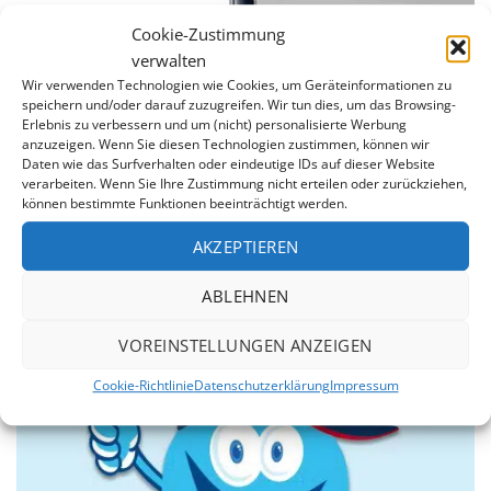
Cookie-Zustimmung
verwalten
Wir verwenden Technologien wie Cookies, um Geräteinformationen zu
speichern und/oder darauf zuzugreifen. Wir tun dies, um das Browsing-
Erlebnis zu verbessern und um (nicht) personalisierte Werbung
anzuzeigen. Wenn Sie diesen Technologien zustimmen, können wir
Daten wie das Surfverhalten oder eindeutige IDs auf dieser Website
7 Jahre Garantie
verarbeiten. Wenn Sie Ihre Zustimmung nicht erteilen oder zurückziehen,
können bestimmte Funktionen beeinträchtigt werden.
Wir sind von der Qualität unserer Produkte überzeugt.
Daher erstreckt sich unsere 7jährige Garantie auf die
AKZEPTIEREN
Dichtheit der Schweißnähte und gegen Durchrosten
des Stahlmantels.
ABLEHNEN
VOREINSTELLUNGEN ANZEIGEN
Cookie-Richtlinie
Datenschutzerklärung
Impressum