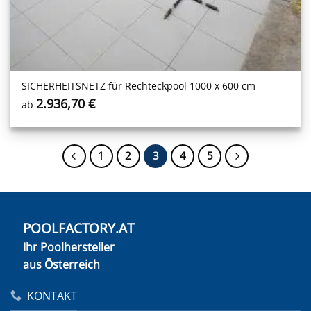
SICHERHEITS­NETZ für Rechteckpool 1000 x 600 cm
2.936,70
€
ab
1
2
3
4
5
POOLFACTORY.AT
Ihr Poolhersteller
aus Österreich
KONTAKT