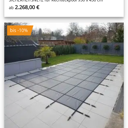
2.268,00
€
ab
bis -10%