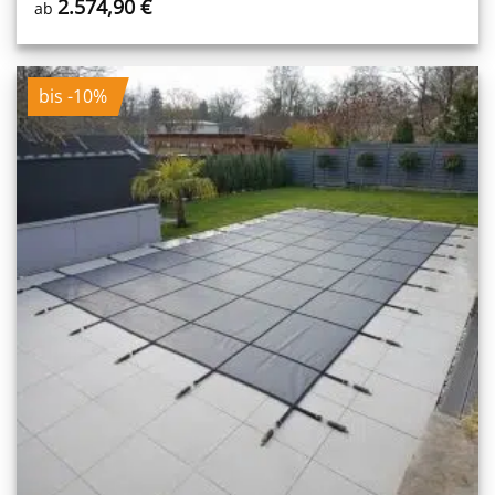
2.574,90
€
ab
bis -10%