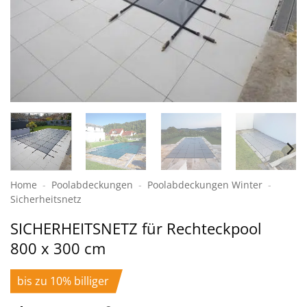
Home
-
Poolabdeckungen
-
Pool­abdeckungen Winter
-
Sicherheits­netz
SICHERHEITS­NETZ für Rechteckpool
800 x 300 cm
bis zu 10% billiger