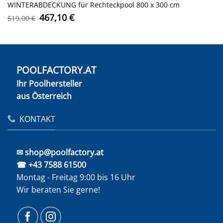
WINTERABDECKUNG für Rechteckpool 800 x 300 cm
Ursprünglicher
Aktueller
467,10
€
519,00
€
Preis
Preis
war:
ist:
519,00 €
467,10 €.
POOLFACTORY.AT
Ihr Poolhersteller
aus Österreich
KONTAKT
✉ shop@poolfactory.at
☎ +43 7588 61500
Montag - Freitag 9:00 bis 16 Uhr
Wir beraten Sie gerne!