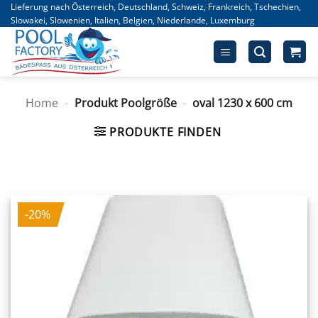
Zum
Lieferung nach Österreich, Deutschland, Schweiz, Frankreich, Tschechien,
Slowakei, Slowenien, Italien, Belgien, Niederlande, Luxemburg
Inhalt
springen
Home
-
Produkt Poolgröße
-
oval 1230 x 600 cm
PRODUKTE FINDEN
-20%