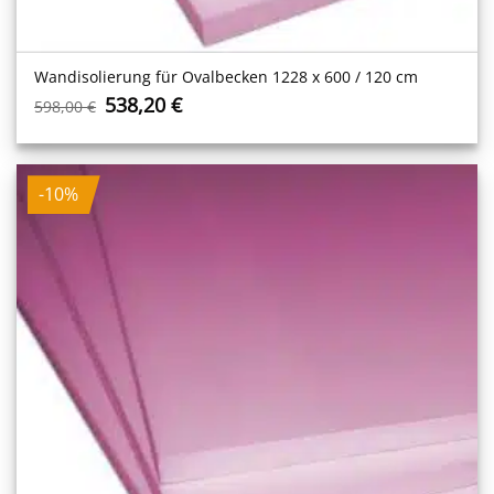
Wandisolierung für Ovalbecken 1228 x 600 / 120 cm
Ursprünglicher
Aktueller
538,20
€
598,00
€
Preis
Preis
war:
ist:
598,00 €
538,20 €.
-10%