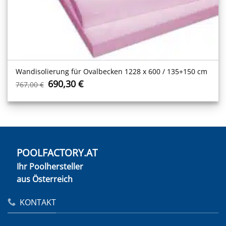
Wandisolierung für Ovalbecken 1228 x 600 / 135+150 cm
Ursprünglicher
Aktueller
690,30
€
767,00
€
Preis
Preis
war:
ist:
767,00 €
690,30 €.
POOLFACTORY.AT
Ihr Poolhersteller
aus Österreich
KONTAKT