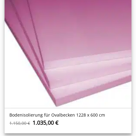
Bodenisolierung für Ovalbecken 1228 x 600 cm
Ursprünglicher
Aktueller
1.035,00
€
1.150,00
€
Preis
Preis
war:
ist: