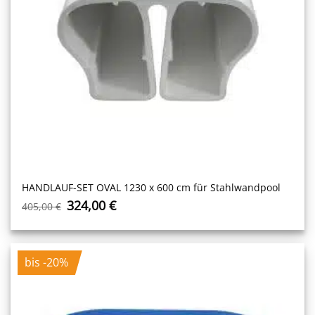
HANDLAUF-SET OVAL 1230 x 600 cm für Stahlwandpool
Ursprünglicher
Aktueller
324,00
€
405,00
€
Preis
Preis
war:
ist:
405,00 €
324,00 €.
bis -20%