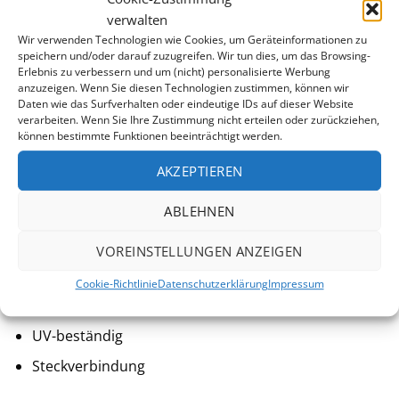
verwalten
Einhängebiese
Wir verwenden Technologien wie Cookies, um Geräteinformationen zu
speichern und/oder darauf zuzugreifen. Wir tun dies, um das Browsing-
Hergestellt in Österreich
Erlebnis zu verbessern und um (nicht) personalisierte Werbung
anzuzeigen. Wenn Sie diesen Technologien zustimmen, können wir
10 Jahre Garantie auf Dichtheit des Folienmaterials
Daten wie das Surfverhalten oder eindeutige IDs auf dieser Website
verarbeiten. Wenn Sie Ihre Zustimmung nicht erteilen oder zurückziehen,
Folienrohmaterial physiologisch unbedenklich -
können bestimmte Funktionen beeinträchtigt werden.
erfüllt die Norm für Kinderspielzeug EN 71-3
AKZEPTIEREN
ABLEHNEN
HANDLAUF+BODENSCHIENE
VOREINSTELLUNGEN ANZEIGEN
Profile aus schlagfestem Hart-PVC
Cookie-Richtlinie
Datenschutzerklärung
Impressum
Farbe weiß
UV-beständig
Steckverbindung