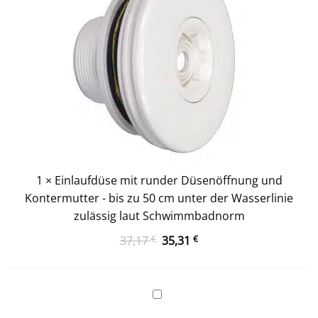
Kontermutter
-
bis
zu
50
cm
unter
der
Wasserlinie
zulässig
laut
1
×
Einlaufdüse mit runder Düsenöffnung und
Schwimmbadnorm
Kontermutter - bis zu 50 cm unter der Wasserlinie
zulässig laut Schwimmbadnorm
Ursprünglicher
Aktueller
37,17
€
35,31
€
Preis
Preis
war:
ist:
37,17 €
35,31 €.
Einbauskimmer
Mini