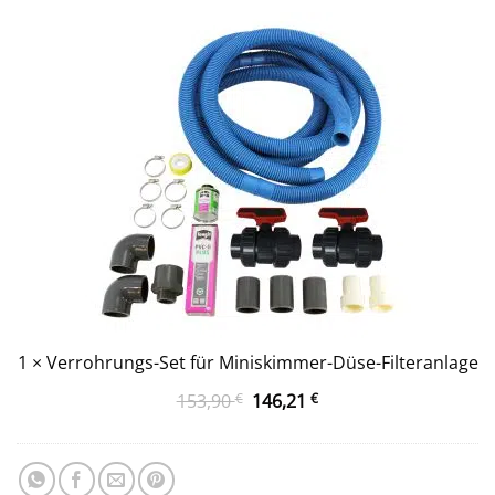
Set
für
Miniskimmer-
Düse-
Filteranlage
1
×
Verrohrungs-Set für Miniskimmer-Düse-Filteranlage
Ursprünglicher
Aktueller
153,90
€
146,21
€
Preis
Preis
war:
ist:
153,90 €
146,21 €.