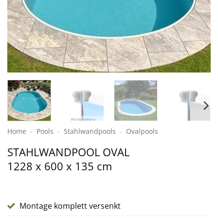
Home
-
Pools
-
Stahlwand­pools
-
Ovalpools
STAHL­WAND­POOL OVAL
1228 x 600 x 135 cm
Montage komplett versenkt