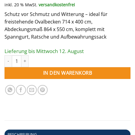
Preis
Preis
inkl. 20 % MwSt.
versandkostenfrei
war:
ist:
606,00 €
545,40 €.
Schutz vor Schmutz und Witterung – ideal für
freistehende Ovalbecken 714 x 400 cm,
Abdeckungsmaß 864 x 550 cm, komplett mit
Spanngurt, Ratsche und Aufbewahrungssack
Lieferung bis Mittwoch 12. August
WINTERNETZ für Ovalpool 714 x 400 cm Menge
IN DEN WARENKORB
BESCHREIBUNG