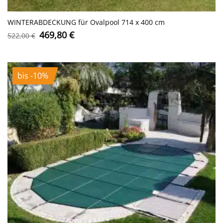
WINTERABDECKUNG für Ovalpool 714 x 400 cm
Ursprünglicher
Aktueller
469,80
€
522,00
€
Preis
Preis
war:
ist:
522,00 €
469,80 €.
bis -10%