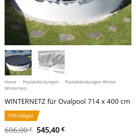
Home
-
Poolabdeckungen
-
Pool­abdeckungen Winter
-
Winternetz
WINTERNETZ für Ovalpool 714 x 400 cm
10% billiger
Ursprünglicher
Aktueller
606,00
545,40
€
€