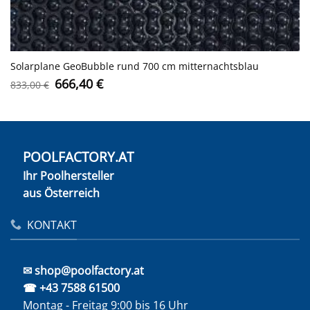
Solarplane GeoBubble rund 700 cm mitternachtsblau
Ursprünglicher
Aktueller
666,40
€
833,00
€
Preis
Preis
war:
ist:
833,00 €
666,40 €.
POOLFACTORY.AT
Ihr Poolhersteller
aus Österreich
KONTAKT
✉ shop@poolfactory.at
☎ +43 7588 61500
Montag - Freitag 9:00 bis 16 Uhr