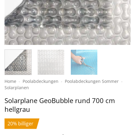
Home
-
Poolabdeckungen
-
Pool­abdeckungen Sommer
-
Solar­planen
Solarplane GeoBubble rund 700 cm
hellgrau
20% billiger