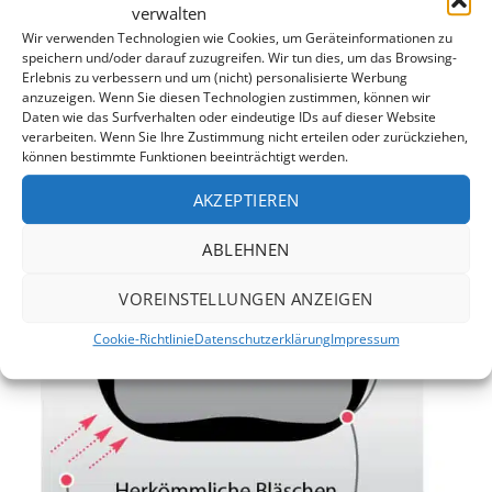
verwalten
dünnsten Stelle
Wir verwenden Technologien wie Cookies, um Geräteinformationen zu
Erhöhte Widerstandsfähigkeit gegen UV-Strahlen
speichern und/oder darauf zuzugreifen. Wir tun dies, um das Browsing-
Erlebnis zu verbessern und um (nicht) personalisierte Werbung
und chemischen Angriff
anzuzeigen. Wenn Sie diesen Technologien zustimmen, können wir
Daten wie das Surfverhalten oder eindeutige IDs auf dieser Website
verarbeiten. Wenn Sie Ihre Zustimmung nicht erteilen oder zurückziehen,
können bestimmte Funktionen beeinträchtigt werden.
AKZEPTIEREN
ABLEHNEN
VOREINSTELLUNGEN ANZEIGEN
Cookie-Richtlinie
Datenschutzerklärung
Impressum