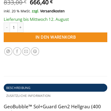
Ursprünglicher
Aktueller
833,00
666,40
€
€
Preis
Preis
inkl. 20 % MwSt.
zzgl.
Versandkosten
war:
ist:
833,00 €
666,40 €.
Lieferung bis Mittwoch 12. August
Solarplane GeoBubble rund 700 cm hellgrau Menge
IN DEN WARENKORB
BESCHREIBUNG
ZUSÄTZLICHE INFORMATION
GeoBubble™ Sol+Guard Gen2 Hellgrau (400