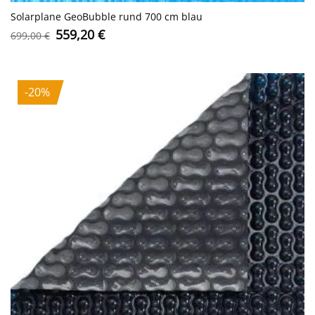
Solarplane GeoBubble rund 700 cm blau
Ursprünglicher
Aktueller
559,20
€
699,00
€
Preis
Preis
war:
ist:
699,00 €
559,20 €.
-20%