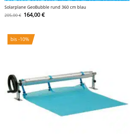
Solarplane GeoBubble rund 360 cm blau
Ursprünglicher
Aktueller
164,00
€
205,00
€
Preis
Preis
war:
ist:
205,00 €
164,00 €.
bis -10%