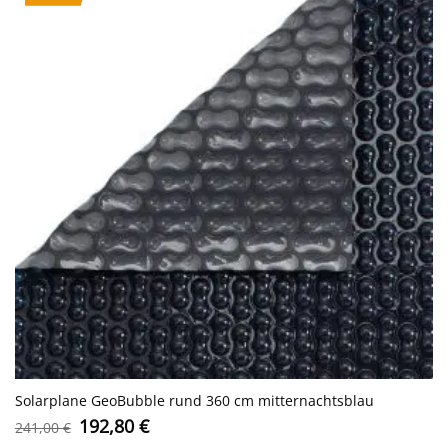
Solarplane GeoBubble rund 360 cm mitternachtsblau
Ursprünglicher
Aktueller
192,80
€
241,00
€
Preis
Preis