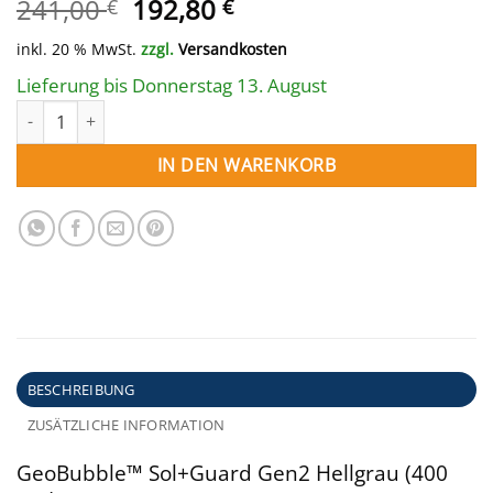
Ursprünglicher
Aktueller
241,00
192,80
€
€
Preis
Preis
inkl. 20 % MwSt.
zzgl.
Versandkosten
war:
ist:
241,00 €
192,80 €.
Lieferung bis Donnerstag 13. August
Solarplane GeoBubble rund 360 cm hellgrau Menge
IN DEN WARENKORB
BESCHREIBUNG
ZUSÄTZLICHE INFORMATION
GeoBubble™ Sol+Guard Gen2 Hellgrau (400