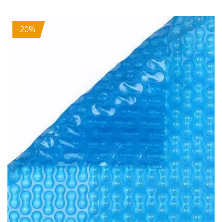
war:
ist:
241,00 €
192,80 €.
-20%