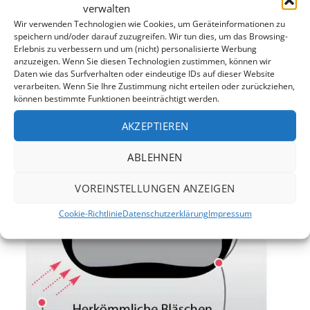
verwalten
dünnsten Stelle
Wir verwenden Technologien wie Cookies, um Geräteinformationen zu
Erhöhte Widerstandsfähigkeit gegen UV-Strahlen
speichern und/oder darauf zuzugreifen. Wir tun dies, um das Browsing-
Erlebnis zu verbessern und um (nicht) personalisierte Werbung
und chemischen Angriff
anzuzeigen. Wenn Sie diesen Technologien zustimmen, können wir
Daten wie das Surfverhalten oder eindeutige IDs auf dieser Website
verarbeiten. Wenn Sie Ihre Zustimmung nicht erteilen oder zurückziehen,
können bestimmte Funktionen beeinträchtigt werden.
AKZEPTIEREN
ABLEHNEN
VOREINSTELLUNGEN ANZEIGEN
Cookie-Richtlinie
Datenschutzerklärung
Impressum