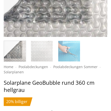
Home
-
Poolabdeckungen
-
Pool­abdeckungen Sommer
-
Solar­planen
Solarplane GeoBubble rund 360 cm
hellgrau
20% billiger