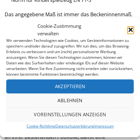
Norm für Kinderspielzeug EN 71-3
Das angegebene Maß ist immer das Beckeninnenmaß.
Die tatsächlichen Folienmaße sind um ein paar
Cookie-Zustimmung
Zentimeter kleiner, damit sich die Poolfolie unter
verwalten
leichtem Zug faltenfrei montieren läßt. Die
Wir verwenden Technologien wie Cookies, um Geräteinformationen zu
Überlappung
von Folien beträgt in der Regel 10-15
speichern und/oder darauf zuzugreifen. Wir tun dies, um das Browsing-
Erlebnis zu verbessern und um (nicht) personalisierte Werbung
Zentimeter.
anzuzeigen. Wenn Sie diesen Technologien zustimmen, können wir
Daten wie das Surfverhalten oder eindeutige IDs auf dieser Website
Als Schutz vor Beschädigung der Poolfolie empfehlen
verarbeiten. Wenn Sie Ihre Zustimmung nicht erteilen oder zurückziehen,
können bestimmte Funktionen beeinträchtigt werden.
wir zusätzlich die Verwendung eines
Unterlagsvlieses
,
da es die Folie vor mechanischen Beschädigungen
AKZEPTIEREN
schützt und chemische Reaktionen zwischen Folie und
Untergrund verhindert. Anläßlich des Folientausches
ABLEHNEN
bietet sich auch an, den
verwitterten Handlauf
im Zuge
der Sanierung zu ersetzen.
VOREINSTELLUNGEN ANZEIGEN
Cookie-Richtlinie
Datenschutzerklärung
Impressum
Orientieren Sie sich bei der Wahl der Folienbefestigung
an Ihrer bestehenden Poolfolie, damit eine