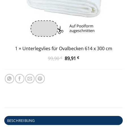
1
×
Unterlegvlies für Ovalbecken 614 x 300 cm
Ursprünglicher
Aktueller
99,90
€
89,91
€
Preis
Preis
war:
ist:
99,90 €
89,91 €.
BESCHREIBUNG