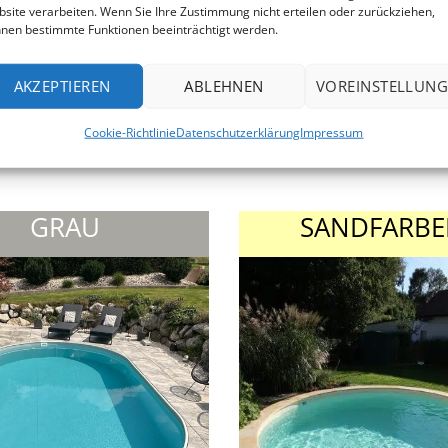
site verarbeiten. Wenn Sie Ihre Zustimmung nicht erteilen oder zurückziehen,
nen bestimmte Funktionen beeinträchtigt werden.
n wir zusätzlich die Verwendung eines
Unterlagsvlieses
, da
d Untergrund verhindert. Anläßlich des Folientausches biet
AKZEPTIEREN
ABLEHNEN
VOREINSTELLUNG
ung an Ihrer bestehenden Poolfolie, damit eine problemlose
Cookie-Richtlinie
Datenschutzerklärung
Impressum
GRAU
SANDFARB