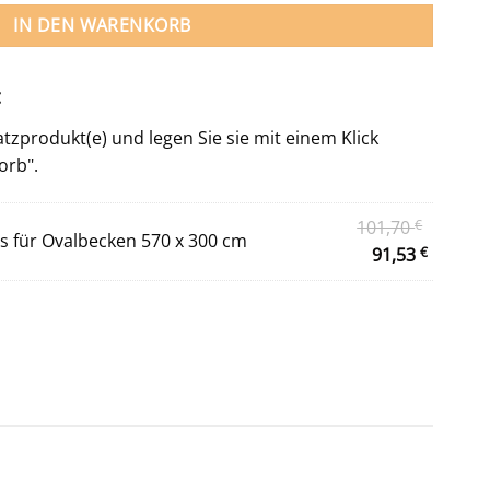
IN DEN WARENKORB
:
zprodukt(e) und legen Sie sie mit einem Klick
orb".
Ursprün
101,70
€
es für Ovalbecken 570 x 300 cm
Preis
Aktuell
91,53
€
war:
Preis
101,70 
ist:
91,53 €.