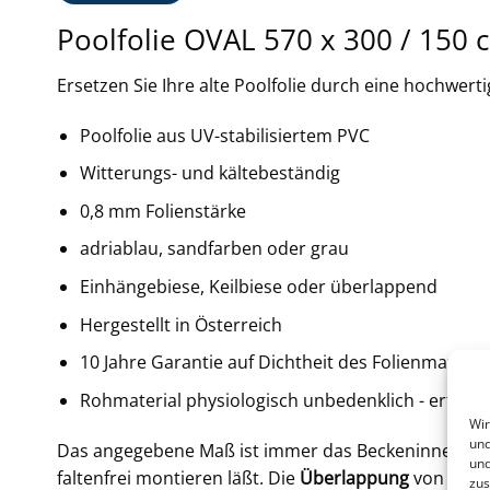
Poolfolie OVAL 570 x 300 / 150 
Ersetzen Sie Ihre alte Poolfolie durch eine hochwert
Poolfolie aus UV-stabilisiertem PVC
Witterungs- und kältebeständig
0,8 mm Folienstärke
adriablau, sandfarben oder grau
Einhängebiese, Keilbiese oder überlappend
Hergestellt in Österreich
10 Jahre Garantie auf Dichtheit des Folienmateria
Rohmaterial physiologisch unbedenklich - erfüllt
Wir
und
Das angegebene Maß ist immer das Beckeninnenmaß. D
und
faltenfrei montieren läßt. Die
Überlappung
von Folie
zus