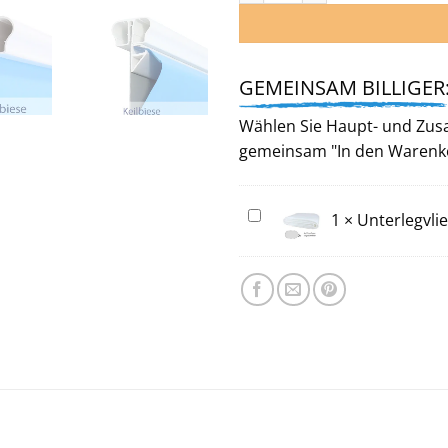
GEMEINSAM BILLIGER
Wählen Sie Haupt- und Zusat
gemeinsam "In den Warenk
Unterlegvlies
1
×
Unterlegvli
für
Ovalbecken
570 x 300 cm