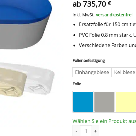
ab
735,70
€
inkl. MwSt.
versandkostenfrei
Ersatzfolie für 150 cm t
PVC Folie 0,8 mm stark, U
Verschiedene Farben und
Folienbefestigung
Einhängebiese
Keilbiese
Folie
Wählen Sie ein Produkt aus
Poolfolie OVAL 570 x 300 / 15