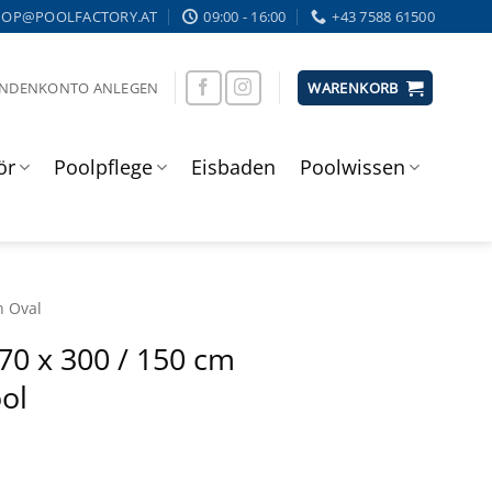
HOP@POOLFACTORY.AT
09:00 - 16:00
+43 7588 61500
UNDENKONTO ANLEGEN
WARENKORB
ör
Poolpflege
Eisbaden
Poolwissen
n Oval
70 x 300 / 150 cm
ol