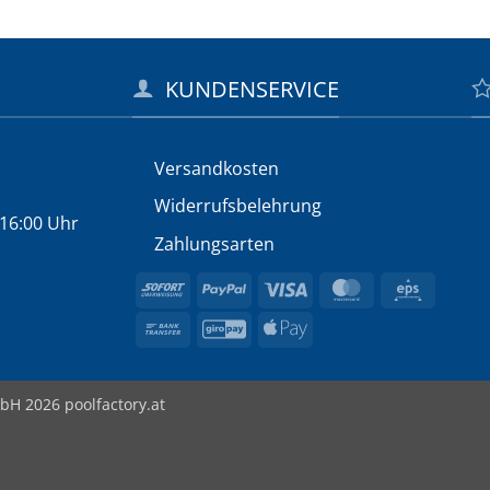
KUNDENSERVICE
Versandkosten
Widerrufs­belehrung
 16:00 Uhr
Zahlungsarten
Sofort
PayPal
Visa
MasterCard
Eps
Bank
GiroPay
Apple
Transfer
Pay
bH 2026 poolfactory.at