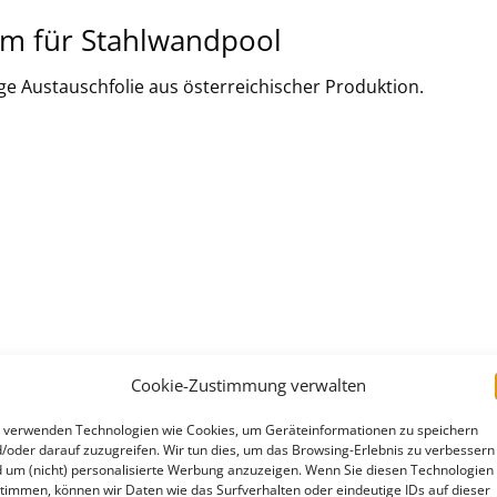
cm für Stahlwandpool
ige Austauschfolie aus österreichischer Produktion.
ls
Cookie-Zustimmung verwalten
 die Norm für Kinderspielzeug EN 71-3
 verwenden Technologien wie Cookies, um Geräteinformationen zu speichern
/oder darauf zuzugreifen. Wir tun dies, um das Browsing-Erlebnis zu verbessern
ie tatsächlichen Folienmaße sind um ein paar Zentimeter k
 um (nicht) personalisierte Werbung anzuzeigen. Wenn Sie diesen Technologien
n beträgt in der Regel 10-15 Zentimeter.
timmen, können wir Daten wie das Surfverhalten oder eindeutige IDs auf dieser