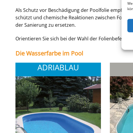
Web
kön
Als Schutz vor Beschädigung der Poolfolie empfehle
schützt und chemische Reaktionen zwischen Folie un
der Sanierung zu ersetzen.
Orientieren Sie sich bei der Wahl der Folienbefestig
Die Wasserfarbe im Pool
ADRIABLAU