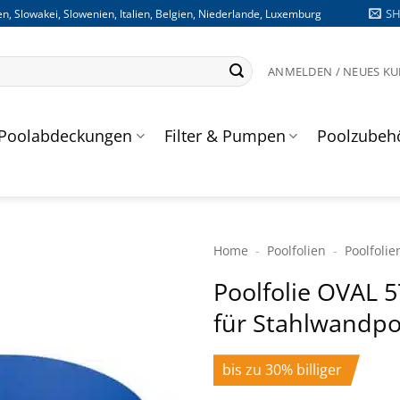
S
n, Slowakei, Slowenien, Italien, Belgien, Niederlande, Luxemburg
ANMELDEN / NEUES K
Poolabdeckungen
Filter & Pumpen
Poolzubeh
Home
-
Poolfolien
-
Poolfolie
Poolfolie OVAL 5
für Stahlwandpo
bis zu 30% billiger