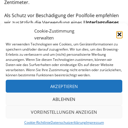
Zentimeter.
Als Schutz vor Beschädigung der Poolfolie empfehlen
wir zusätzlich die Verwendung eines
Unterlagsvlieses
,
da es die Folie vor mechanischen Beschädigungen
Cookie-Zustimmung
schützt und chemische Reaktionen zwischen Folie und
verwalten
Untergrund verhindert. Anläßlich des Folientausches
Wir verwenden Technologien wie Cookies, um Geräteinformationen zu
speichern und/oder darauf zuzugreifen. Wir tun dies, um das Browsing-
bietet sich auch an, den
verwitterten Handlauf
im Zuge
Erlebnis zu verbessern und um (nicht) personalisierte Werbung
der Sanierung zu ersetzen.
anzuzeigen. Wenn Sie diesen Technologien zustimmen, können wir
Daten wie das Surfverhalten oder eindeutige IDs auf dieser Website
verarbeiten. Wenn Sie Ihre Zustimmung nicht erteilen oder zurückziehen,
Orientieren Sie sich bei der Wahl der Folienbefestigung
können bestimmte Funktionen beeinträchtigt werden.
an Ihrer bestehenden Poolfolie, damit eine
problemlose Montage gewährleistet ist.
AKZEPTIEREN
Die Wasserfarbe im Pool
ABLEHNEN
ADRIABLAU
GRAU
VOREINSTELLUNGEN ANZEIGEN
Cookie-Richtlinie
Datenschutzerklärung
Impressum