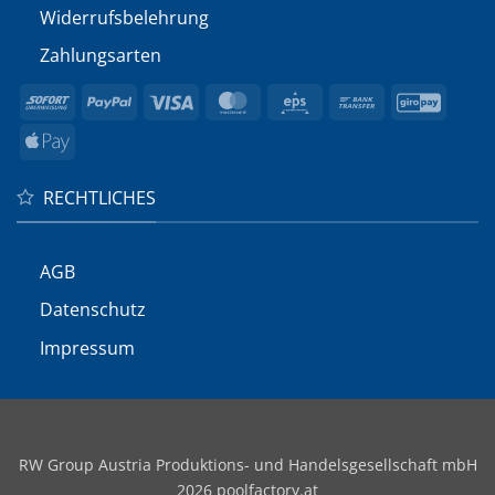
Widerrufs­belehrung
Zahlungsarten
Sofort
PayPal
Visa
MasterCard
Eps
Bank
GiroP
Transfer
Apple
Pay
RECHTLICHES
AGB
Datenschutz
Impressum
RW Group Austria Produktions- und Handelsgesellschaft mbH
2026 poolfactory.at