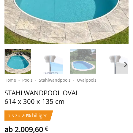
Home
-
Pools
-
Stahlwand­pools
-
Ovalpools
STAHL­WAND­POOL OVAL
614 x 300 x 135 cm
bis zu 20% billiger
ab
2.009,60
€