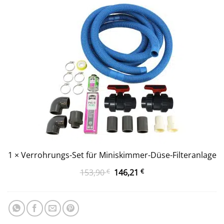
für
Miniskimmer-
Düse-
Filteranlage
1
×
Verrohrungs-Set für Miniskimmer-Düse-Filteranlage
Ursprünglicher
Aktueller
153,90
€
146,21
€
Preis
Preis
war:
ist:
153,90 €
146,21 €.