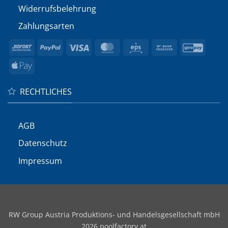
Widerrufs­belehrung
Zahlungsarten
Sofort
PayPal
Visa
MasterCard
Eps
Bank
GiroP
Transfer
Apple
Pay
RECHTLICHES
AGB
Datenschutz
Impressum
RW Group Austria Produktions- und Handelsgesellschaft mbH
2026 poolfactory.at