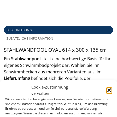
BESCHREIBUNG
ZUSÄTZLICHE INFORMATION
STAHL­WAND­POOL OVAL 614 x 300 x 135 cm
Ein
Stahlwandpool
stellt eine hochwertige Basis für Ihr
eigenes Schwimmbadprojekt dar. Wählen Sie Ihr
Schwimmbecken aus mehreren Varianten aus. Im
Lieferumfang
befindet sich die Poolfolie, der
Stahlmantel und ein Handlauf/Bodenschienenset.
Cookie-Zustimmung
verwalten
STAHLWAND
Wir verwenden Technologien wie Cookies, um Geräteinformationen zu
speichern und/oder darauf zuzugreifen. Wir tun dies, um das Browsing-
Erlebnis zu verbessern und um (nicht) personalisierte Werbung
anzuzeigen. Wenn Sie diesen Technologien zustimmen, können wir
Kunststoffbeschichtet und feuerverzinkt