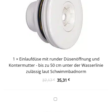
Kontermutter
-
bis
zu
50
cm
unter
der
Wasserlinie
zulässig
laut
1
×
Einlaufdüse mit runder Düsenöffnung und
Schwimmbadnorm
Kontermutter - bis zu 50 cm unter der Wasserlinie
zulässig laut Schwimmbadnorm
Ursprünglicher
Aktueller
37,17
€
35,31
€
Preis
Preis
war:
ist:
37,17 €
35,31 €.
Einbauskimmer
Mini