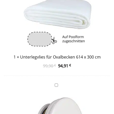
1
×
Unterlegvlies für Ovalbecken 614 x 300 cm
Ursprünglicher
Aktueller
99,90
€
94,91
€
Preis
Preis
war:
ist:
99,90 €
94,91 €.
Einlaufdüse
mit
runder
Düsenöffnung
und