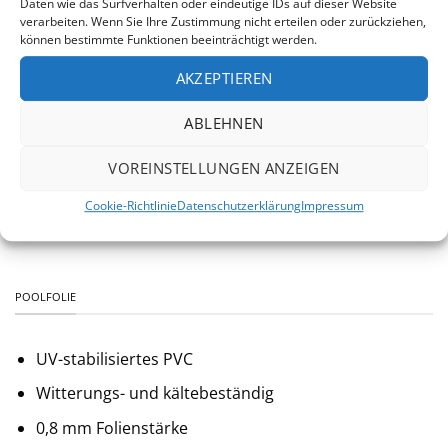
Daten wie das Surfverhalten oder eindeutige IDs auf dieser Website
verarbeiten. Wenn Sie Ihre Zustimmung nicht erteilen oder zurückziehen,
Verbindung durch Aluschiene (keine
können bestimmte Funktionen beeinträchtigt werden.
Schraubverbindung)
AKZEPTIEREN
Skimmer und Düse wahlweise vorgestanzt
Wandstärke ca. 0,6 - 0,8 mm
ABLEHNEN
Bei größeren Becken aus Gewichtsgründen
VOREINSTELLUNGEN ANZEIGEN
zweigeteilt
Cookie-Richtlinie
Datenschutzerklärung
Impressum
aus europäischer Produktion
POOLFOLIE
UV-stabilisiertes PVC
Witterungs- und kältebeständig
0,8 mm Folienstärke