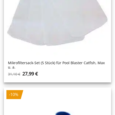
Mikrofiltersack-Set (5 Stück) für Pool Blaster Catfish, Max
u. a.
Ursprünglicher
Aktueller
27,99
€
31,10
€
Preis
Preis
war:
ist:
31,10 €
27,99 €.
-10%