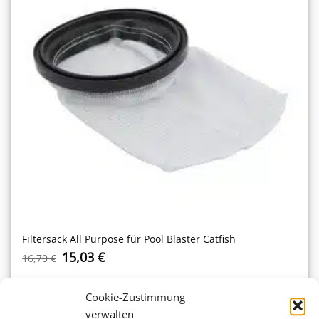
Filtersack All Purpose für Pool Blaster Catfish
Ursprünglicher
Aktueller
15,03
€
16,70
€
Preis
Preis
war:
ist:
16,70 €
15,03 €.
Cookie-Zustimmung
-10%
verwalten