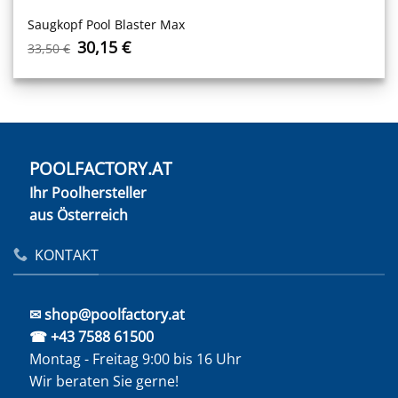
Saugkopf Pool Blaster Max
Ursprünglicher
Aktueller
30,15
€
33,50
€
Preis
Preis
war:
ist:
33,50 €
30,15 €.
POOLFACTORY.AT
Ihr Poolhersteller
aus Österreich
KONTAKT
✉ shop@poolfactory.at
☎ +43 7588 61500
Montag - Freitag 9:00 bis 16 Uhr
Wir beraten Sie gerne!