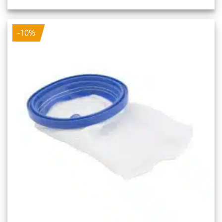
Preis
Preis
war:
ist:
20,30 €
18,27 €.
-10%