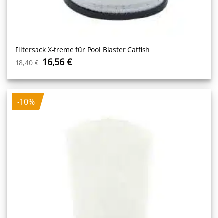
Filtersack X-treme für Pool Blaster Catfish
Ursprünglicher
Aktueller
16,56
€
18,40
€
Preis
Preis
war:
ist:
18,40 €
16,56 €.
-10%