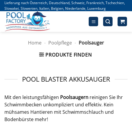
Zum
Lieferung nach Österreich, Deutschland, Schweiz, Frankreich, Tschechien,
Slowakei, Slowenien, Italien, Belgien, Niederlande, Luxemburg
Inhalt
springen
Home
-
Poolpflege
-
Poolsauger
PRODUKTE FINDEN
POOL BLASTER AKKUSAUGER
Mit den leistungsfähigen
Poolsaugern
reinigen Sie Ihr
Schwimmbecken unkompliziert und effektiv. Kein
mühsames Hantieren mit Schwimmschlauch und
Bodenbürste mehr!