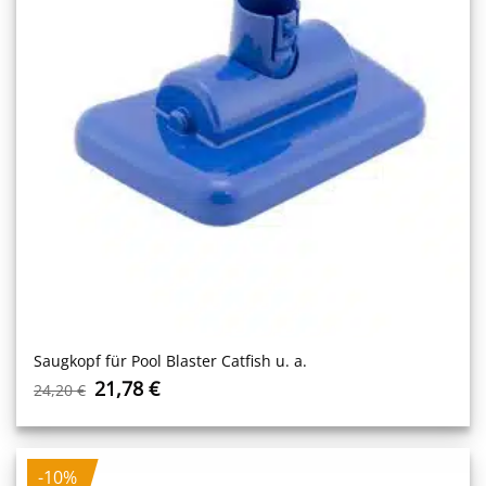
Saugkopf für Pool Blaster Catfish u. a.
Ursprünglicher
Aktueller
21,78
€
24,20
€
Preis
Preis
war:
ist:
24,20 €
21,78 €.
-10%