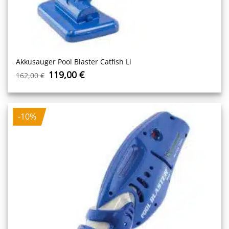
Akkusauger Pool Blaster Catfish Li
Ursprünglicher
Aktueller
119,00
€
162,00
€
Preis
Preis
war:
ist:
162,00 €
119,00 €.
-10%