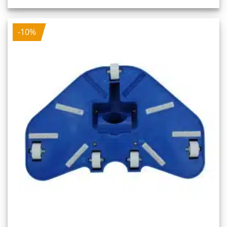
war:
ist:
10,20 €
9,18 €.
-10%