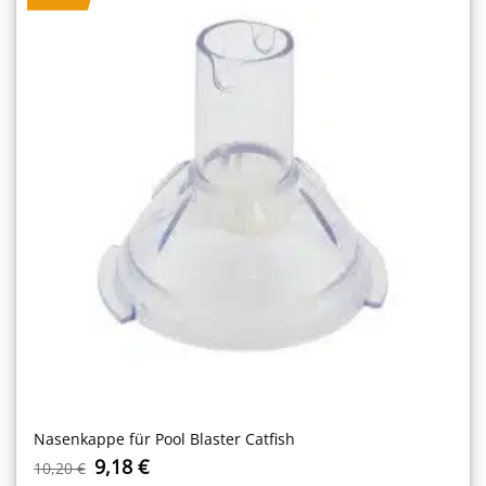
Nasenkappe für Pool Blaster Catfish
Ursprünglicher
Aktueller
9,18
€
10,20
€
Preis
Preis