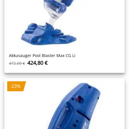
Akkusauger Pool Blaster Max CG Li
Ursprünglicher
Aktueller
424,80
€
472,00
€
Preis
Preis
war:
ist:
472,00 €
424,80 €.
-23%