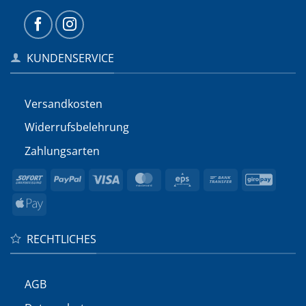
KUNDENSERVICE
Versandkosten
Widerrufs­belehrung
Zahlungsarten
Sofort
PayPal
Visa
MasterCard
Eps
Bank
GiroP
Transfer
Apple
Pay
RECHTLICHES
AGB