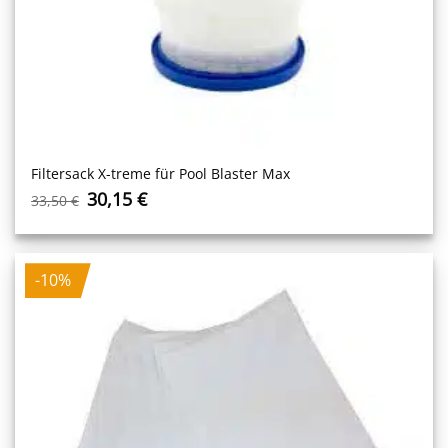
Filtersack X-treme für Pool Blaster Max
Ursprünglicher
Aktueller
30,15
€
33,50
€
Preis
Preis
war:
ist:
33,50 €
30,15 €.
-10%