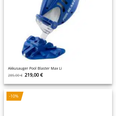
Akkusauger Pool Blaster Max Li
Ursprünglicher
Aktueller
219,00
€
285,00
€
Preis
Preis
war:
ist:
285,00 €
219,00 €.
-10%