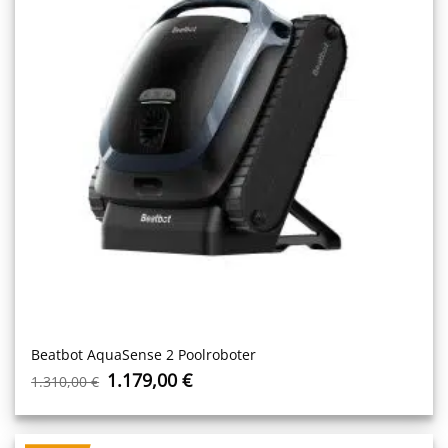
Beatbot AquaSense 2 Poolroboter
Ursprünglicher
Aktueller
1.179,00
€
1.310,00
€
Preis
Preis
war:
ist:
1.310,00 €
1.179,00 €.