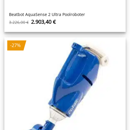
Beatbot AquaSense 2 Ultra Poolroboter
Ursprünglicher
Aktueller
2.903,40
€
3.226,00
€
Preis
Preis
war:
ist:
3.226,00 €
2.903,40 €.
-27%