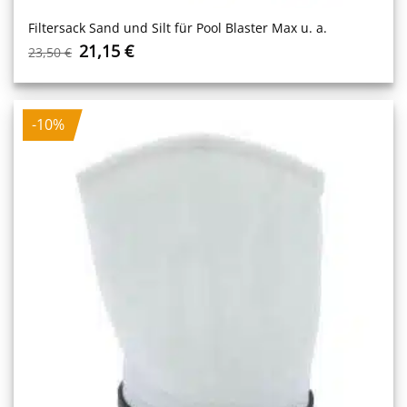
Filtersack Sand und Silt für Pool Blaster Max u. a.
Ursprünglicher
Aktueller
21,15
€
23,50
€
Preis
Preis
war:
ist:
23,50 €
21,15 €.
-10%