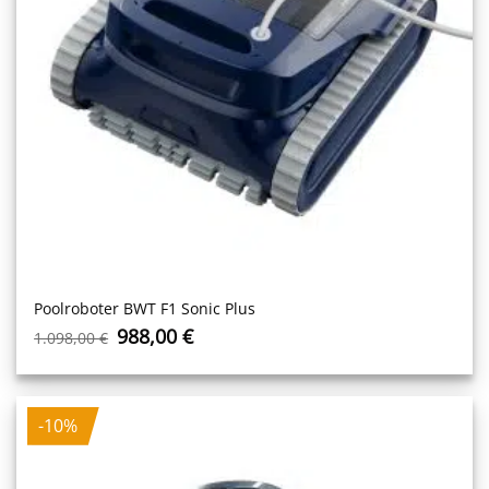
Poolroboter BWT F1 Sonic Plus
Ursprünglicher
Aktueller
988,00
€
1.098,00
€
Preis
Preis
war:
ist:
1.098,00 €
988,00 €.
-10%