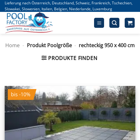
Zum
Lieferung nach Österreich, Deutschland, Schweiz, Frankreich, Tschechien,
Slowakei, Slowenien, Italien, Belgien, Niederlande, Luxemburg
Inhalt
springen
Home
-
Produkt Poolgröße
-
rechteckig 950 x 400 cm
PRODUKTE FINDEN
bis -10%