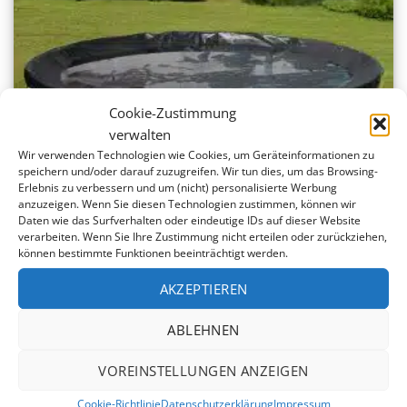
Cookie-Zustimmung
verwalten
Wir verwenden Technologien wie Cookies, um Geräteinformationen zu
speichern und/oder darauf zuzugreifen. Wir tun dies, um das Browsing-
Erlebnis zu verbessern und um (nicht) personalisierte Werbung
anzuzeigen. Wenn Sie diesen Technologien zustimmen, können wir
Daten wie das Surfverhalten oder eindeutige IDs auf dieser Website
verarbeiten. Wenn Sie Ihre Zustimmung nicht erteilen oder zurückziehen,
können bestimmte Funktionen beeinträchtigt werden.
AKZEPTIEREN
WINTERABDECKUNG für Rechteckpool 950 x 400 cm
Ursprünglicher
Aktueller
641,70
€
ABLEHNEN
713,00
€
Preis
Preis
war:
ist:
VOREINSTELLUNGEN ANZEIGEN
713,00 €
641,70 €.
Cookie-Richtlinie
Datenschutzerklärung
Impressum