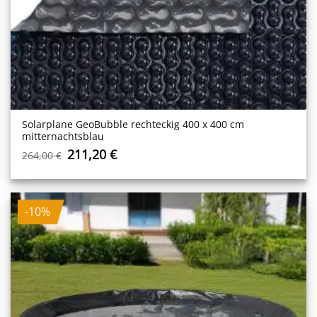
Solarplane GeoBubble rechteckig 400 x 400 cm
mitternachtsblau
Ursprünglicher
Aktueller
211,20
€
264,00
€
Preis
Preis
war:
ist:
264,00 €
211,20 €.
-10%