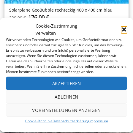
Solarplane GeoBubble rechteckig 400 x 400 cm blau
Ursprünglicher
Aktueller
176,00
€
220,00
€
Preis
Preis
Cookie-Zustimmung
war:
ist:
220,00 €
176,00 €.
verwalten
Wir verwenden Technologien wie Cookies, um Geräteinformationen zu
-20%
speichern und/oder darauf zuzugreifen. Wir tun dies, um das Browsing-
Erlebnis zu verbessern und um (nicht) personalisierte Werbung
anzuzeigen. Wenn Sie diesen Technologien zustimmen, können wir
Daten wie das Surfverhalten oder eindeutige IDs auf dieser Website
verarbeiten. Wenn Sie Ihre Zustimmung nicht erteilen oder zurückziehen,
können bestimmte Funktionen beeinträchtigt werden.
AKZEPTIEREN
ABLEHNEN
VOREINSTELLUNGEN ANZEIGEN
Cookie-Richtlinie
Datenschutzerklärung
Impressum