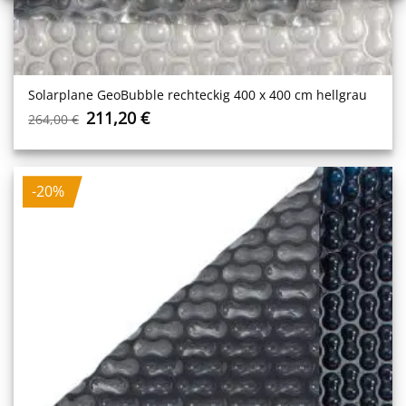
Solarplane GeoBubble rechteckig 400 x 400 cm hellgrau
Ursprünglicher
Aktueller
211,20
€
264,00
€
Preis
Preis
war:
ist:
264,00 €
211,20 €.
-20%