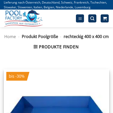
Zum
Lieferung nach Österreich, Deutschland, Schweiz, Frankreich, Tschechien,
Slowakei, Slowenien, Italien, Belgien, Niederlande, Luxemburg
Inhalt
springen
Home
-
Produkt Poolgröße
-
rechteckig 400 x 400 cm
PRODUKTE FINDEN
bis -30%