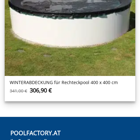
WINTERABDECKUNG für Rechteckpool 400 x 400 cm
Ursprünglicher
Aktueller
306,90
€
341,00
€
Preis
Preis
war:
ist:
341,00 €
306,90 €.
POOLFACTORY.AT