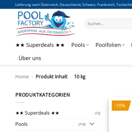
Zum
Lieferung nach Österreich, Deutschland, Schweiz, Frankreich, Tschechie
Inhalt
springen
Suchen
nach:
★★ Superdeals ★★
Pools
Poolfolien
Über uns
Home
-
Produkt Inhalt
-
10 kg
PRODUKTKATEGORIEN
-10%
★★ Superdeals ★★
(12)
Pools
(710)