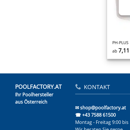
PH-PLUS
7,1
ab
POOLFACTORY.AT
KONTAKT
Ihr Poolhersteller
aus Österreich
✉ shop@poolfactory.at
☎ +43 7588 61500
Montag - Freitag 9:00 bis
Wir beraten Sie gerne