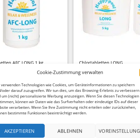
letten AFC LONG 1 kg
Chlortabletten LONG
Ursprünglicher
Aktueller
13,41
€
44,91
€
ab
Cookie-Zustimmung verwalten
Preis
Preis
war:
ist:
 verwenden Technologien wie Cookies, um Geräteinformationen zu speichern
14,90 €
13,41 €.
/oder darauf zuzugreifen. Wir tun dies, um das Browsing-Erlebnis zu verbessern
%
 um (nicht) personalisierte Werbung anzuzeigen. Wenn Sie diesen Technologien
timmen, können wir Daten wie das Surfverhalten oder eindeutige IDs auf dieser
site verarbeiten. Wenn Sie Ihre Zustimmung nicht erteilen oder zurückziehen,
nen bestimmte Funktionen beeinträchtigt werden.
AKZEPTIEREN
ABLEHNEN
VOREINSTELLUNG