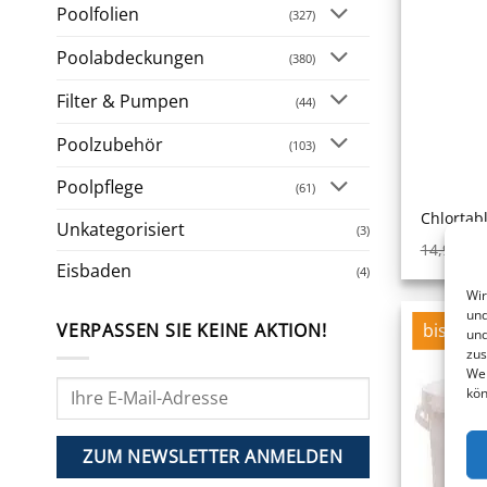
Poolfolien
(327)
Poolabdeckungen
(380)
Filter & Pumpen
(44)
Poolzubehör
(103)
Poolpflege
(61)
Chlortab
Unkategorisiert
(3)
14,90
€
Eisbaden
(4)
Wir
und
bis -10
VERPASSEN SIE KEINE AKTION!
und
zus
Web
kön