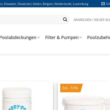
S
n, Slowakei, Slowenien, Italien, Belgien, Niederlande, Luxemburg
ANMELDEN / NEUES K
Poolabdeckungen
Filter & Pumpen
Poolzubeh
bis -10%