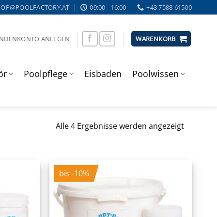
HOP@POOLFACTORY.AT
09:00 - 16:00
+43 7588 61500
UNDENKONTO ANLEGEN
WARENKORB
ör
Poolpflege
Eisbaden
Poolwissen
Alle 4 Ergebnisse werden angezeigt
bis -10%