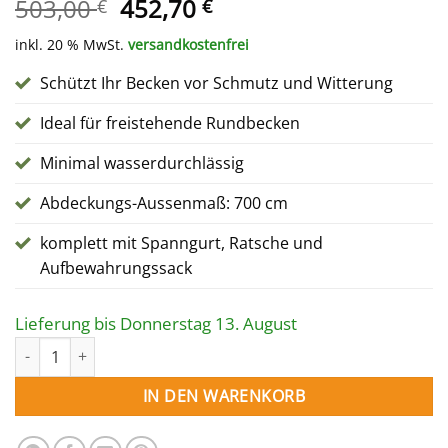
Ursprünglicher
Aktueller
503,00
452,70
€
€
Preis
Preis
inkl. 20 % MwSt.
versandkostenfrei
war:
ist:
503,00 €
452,70 €.
Schützt Ihr Becken vor Schmutz und Witterung
Ideal für freistehende Rundbecken
Minimal wasserdurchlässig
Abdeckungs-Aussenmaß: 700 cm
komplett mit Spanngurt, Ratsche und
Aufbewahrungssack
Lieferung bis Donnerstag 13. August
WINTERABDECKUNG für Rundpool 600 cm Menge
IN DEN WARENKORB