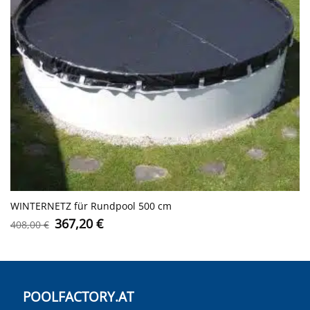
WINTERNETZ für Rundpool 500 cm
Ursprünglicher
Aktueller
367,20
€
408,00
€
Preis
Preis
war:
ist:
408,00 €
367,20 €.
POOLFACTORY.AT