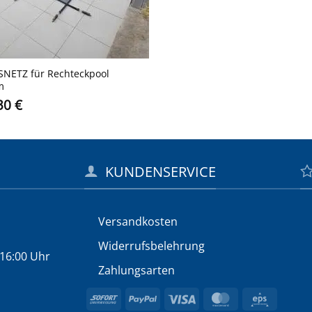
­NETZ für Rechteckpool
m
,30
€
KUNDENSERVICE
Versandkosten
Widerrufs­belehrung
 16:00 Uhr
Zahlungsarten
Sofort
PayPal
Visa
MasterCard
Eps