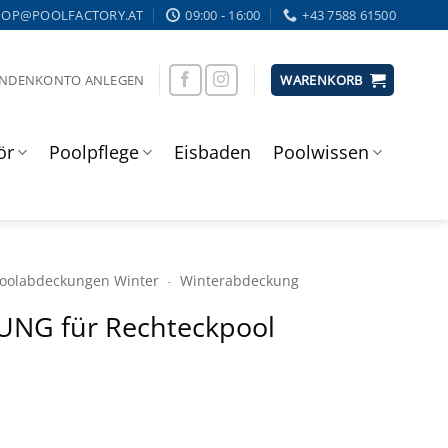
HOP@POOLFACTORY.AT
09:00 - 16:00
+43 7588 61500
UNDENKONTO ANLEGEN
WARENKORB
ör
Poolpflege
Eisbaden
Poolwissen
ool­abdeckungen Winter
-
Winter­abdeckung
NG für Rechteckpool