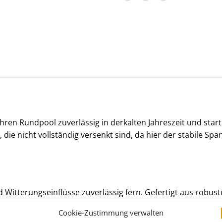
ren Rundpool zuverlässig in derkalten Jahreszeit und sta
, die nicht vollständig versenkt sind, da hier der stabile Sp
Witterungseinflüsse zuverlässig fern. Gefertigt aus robust
he Reißfestigkeit und eine lange Lebensdauer. Das Auflegen 
Cookie-Zustimmung verwalten
zt und im Frühjahr schnell wieder einsatzbereit.