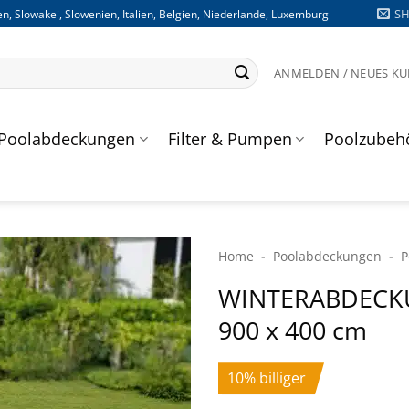
S
n, Slowakei, Slowenien, Italien, Belgien, Niederlande, Luxemburg
ANMELDEN / NEUES K
Poolabdeckungen
Filter & Pumpen
Poolzubeh
Home
-
Poolabdeckungen
-
P
WINTERABDECKU
900 x 400 cm
10% billiger