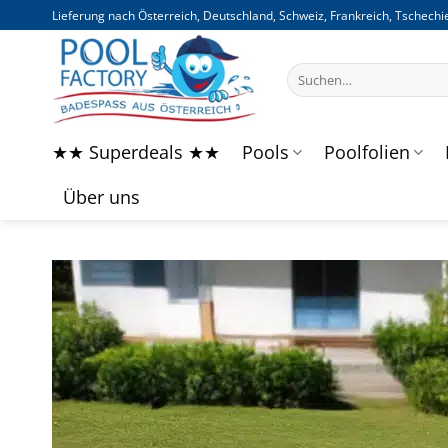
Zum
Lieferung nach Österreich, Deutschland, Schweiz, Frankreich, Tschechie
Inhalt
springen
Suchen
nach:
★★ Superdeals ★★
Pools
Poolfolien
Über uns