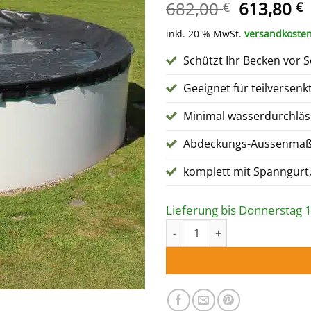
Ursprüng
A
682,00
613,80
€
€
Preis
P
inkl. 20 % MwSt.
versandkosten
war:
i
682,00 €
6
Schützt Ihr Becken vor
Geeignet für teilversen
Minimal wasserdurchläs
Abdeckungs-Aussenmaß:
komplett mit Spanngurt
Lieferung bis Donnerstag 
WINTERABDECKUNG für Rechtec