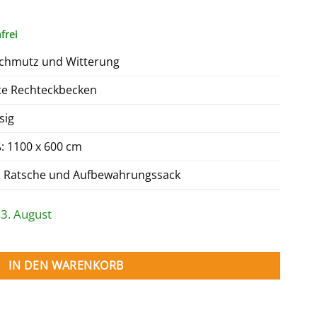
licher
ktueller
reis
frei
st:
13,80 €.
 Schmutz und Witterung
kte Rechteckbecken
sig
 1100 x 600 cm
, Ratsche und Aufbewahrungssack
13. August
kpool 900 x 400 cm Menge
IN DEN WARENKORB