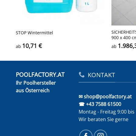
SICHERHEITS
STOP Wintermittel
900 x 400 c
10,71
€
1.986
ab
ab
POOLFACTORY.AT
KONTAKT
Ihr Poolhersteller
aus Österreich
✉ shop@poolfactory.at
☎ +43 7588 61500
Montag - Freitag 9:00 bis
Wir beraten Sie gerne