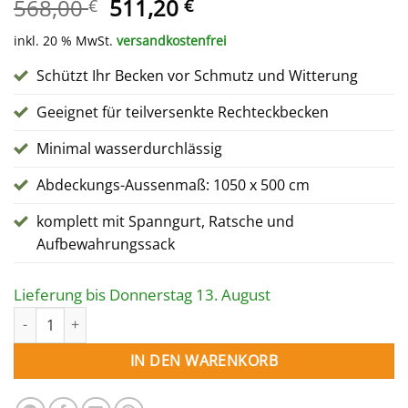
Ursprünglicher
Aktueller
568,00
511,20
€
€
Preis
Preis
inkl. 20 % MwSt.
versandkostenfrei
war:
ist:
568,00 €
511,20 €.
Schützt Ihr Becken vor Schmutz und Witterung
Geeignet für teilversenkte Rechteckbecken
Minimal wasserdurchlässig
Abdeckungs-Aussenmaß: 1050 x 500 cm
komplett mit Spanngurt, Ratsche und
Aufbewahrungssack
Lieferung bis Donnerstag 13. August
WINTERABDECKUNG für Rechteckpool 850 x 300 cm Menge
IN DEN WARENKORB