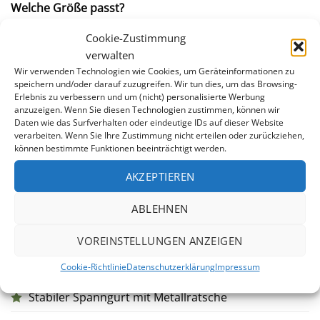
Welche Größe passt?
Cookie-Zustimmung
Für optimalen Sitz ist das richtige Außenmaß
verwalten
entscheidend. So bestimmen Sie es:
Wir verwenden Technologien wie Cookies, um Geräteinformationen zu
speichern und/oder darauf zuzugreifen. Wir tun dies, um das Browsing-
Messen Sie von der Wasseroberfläche über den
Erlebnis zu verbessern und um (nicht) personalisierte Werbung
Beckenrand bis unter den Handlauf – dort, wo der
anzuzeigen. Wenn Sie diesen Technologien zustimmen, können wir
Daten wie das Surfverhalten oder eindeutige IDs auf dieser Website
Spanngurt später verläuft. Verdoppeln Sie diesen Wert
verarbeiten. Wenn Sie Ihre Zustimmung nicht erteilen oder zurückziehen,
und addieren Sie ihn zum Becken-Innenmaß. Das
können bestimmte Funktionen beeinträchtigt werden.
Ergebnis ist das benötigte Abdeckungsaußenmaß.
AKZEPTIEREN
Beachten Sie dabei die Empfehlung Ihres
Poolherstellers zur Wasserabsenkung im Winter.
ABLEHNEN
Lieferumfang
VOREINSTELLUNGEN ANZEIGEN
Premium-Winterabdeckung für Rundpools
Cookie-Richtlinie
Datenschutzerklärung
Impressum
Stabiler Spanngurt mit Metallratsche