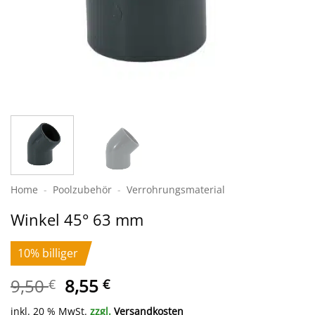
Home
-
Poolzubehör
-
Verrohrungs­material
Winkel 45° 63 mm
10% billiger
Ursprünglicher
Aktueller
9,50
8,55
€
€
Preis
Preis
inkl. 20 % MwSt.
zzgl.
Versandkosten