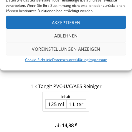
Daten wie das Surfverhalten oder eindeutige IDs auf dieser Website
Reiniger
verarbeiten. Wenn Sie Ihre Zustimmung nicht erteilen oder zurückziehen,
können bestimmte Funktionen beeinträchtigt werden.
AKZEPTIEREN
ABLEHNEN
VOREINSTELLUNGEN ANZEIGEN
Cookie-Richtlinie
Datenschutzerklärung
Impressum
1
×
Tangit PVC-U/C/ABS Reiniger
Inhalt
125 ml
1 Liter
ab
14,88
€