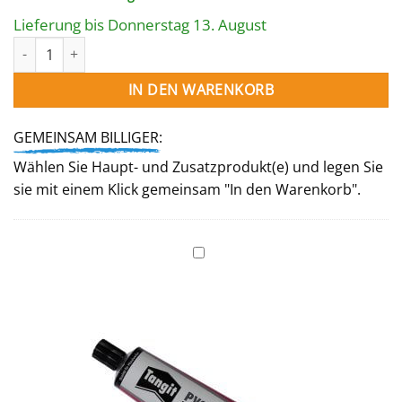
war:
ist:
9,50 €
8,55 €.
Lieferung bis Donnerstag 13. August
Winkel 45° 63 mm Menge
IN DEN WARENKORB
GEMEINSAM BILLIGER:
Wählen Sie Haupt- und Zusatzprodukt(e) und legen Sie
sie mit einem Klick gemeinsam "In den Warenkorb".
Tangit
PVC-
U
Spezialklebstoff