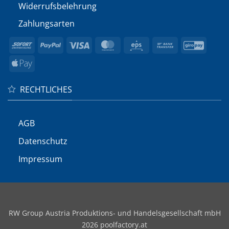
Widerrufs­belehrung
Zahlungsarten
Sofort
PayPal
Visa
MasterCard
Eps
Bank
GiroP
Transfer
Apple
Pay
RECHTLICHES
AGB
Datenschutz
Impressum
RW Group Austria Produktions- und Handelsgesellschaft mbH
2026 poolfactory.at