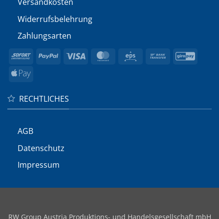
Versandkosten
Widerrufs­belehrung
Zahlungsarten
Sofort
PayPal
Visa
MasterCard
Eps
Bank
GiroP
Transfer
Apple
Pay
RECHTLICHES
AGB
Datenschutz
Impressum
RW Group Austria Produktions- und Handelsgesellschaft mbH