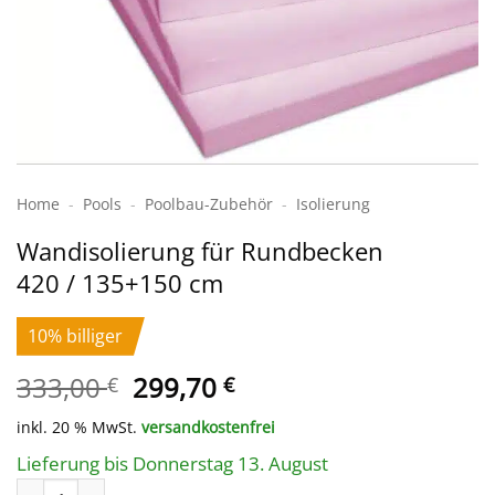
Home
-
Pools
-
Poolbau-Zubehör
-
Isolierung
Wandisolierung für Rundbecken
420 / 135+150 cm
10% billiger
Ursprünglicher
Aktueller
333,00
299,70
€
€
Preis
Preis
inkl. 20 % MwSt.
versandkostenfrei
war:
ist:
333,00 €
299,70 €.
Lieferung bis Donnerstag 13. August
Wandisolierung für Rundbecken 420 / 135+150 cm Menge