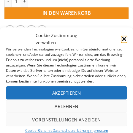
IN DEN WARENKORB
Cookie-Zustimmung
verwalten
Wir verwenden Technologien wie Cookies, um Geräteinformationen zu
speichern und/oder darauf zuzugreifen. Wir tun dies, um das Browsing-
Erlebnis zu verbessern und um (nicht) personalisierte Werbung
anzuzeigen. Wenn Sie diesen Technologien zustimmen, können wir
Daten wie das Surfverhalten oder eindeutige IDs auf dieser Website
BESCHREIBUNG
verarbeiten. Wenn Sie Ihre Zustimmung nicht erteilen oder zurückziehen,
können bestimmte Funktionen beeinträchtigt werden.
ZUSÄTZLICHE INFORMATION
AKZEPTIEREN
Die Platten aus extrudiertem Polystyrol eignen sich
ideal zur effektiven Isolierung Ihres Pools. Plattengröße
ABLEHNEN
150 x 60 x 3 cm
VOREINSTELLUNGEN ANZEIGEN
Cookie-Richtlinie
Datenschutzerklärung
Impressum