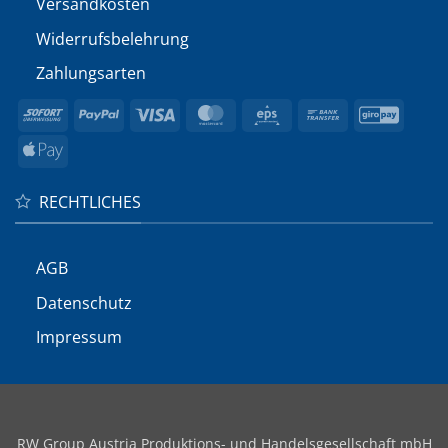
Versandkosten
Widerrufs­belehrung
Zahlungsarten
Sofort
PayPal
Visa
MasterCard
Eps
Bank
GiroP
Transfer
Apple
Pay
RECHTLICHES
AGB
Datenschutz
Impressum
RW Group Austria Produktions- und Handelsgesellschaft mbH