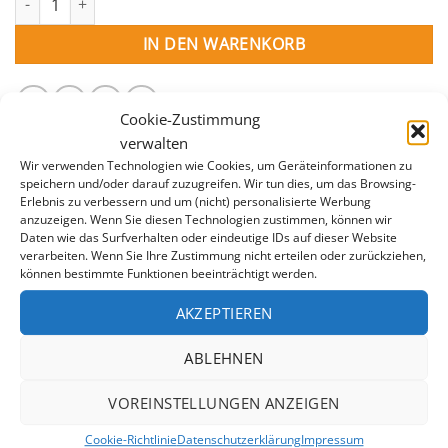
IN DEN WARENKORB
Cookie-Zustimmung
verwalten
Wir verwenden Technologien wie Cookies, um Geräteinformationen zu
speichern und/oder darauf zuzugreifen. Wir tun dies, um das Browsing-
Erlebnis zu verbessern und um (nicht) personalisierte Werbung
anzuzeigen. Wenn Sie diesen Technologien zustimmen, können wir
Daten wie das Surfverhalten oder eindeutige IDs auf dieser Website
BESCHREIBUNG
verarbeiten. Wenn Sie Ihre Zustimmung nicht erteilen oder zurückziehen,
können bestimmte Funktionen beeinträchtigt werden.
ZUSÄTZLICHE INFORMATION
AKZEPTIEREN
Die Platten aus extrudiertem Polystyrol eignen sich
ideal zur effektiven Isolierung Ihres Pools. Plattengröße
ABLEHNEN
150 x 60 x 3 cm
VOREINSTELLUNGEN ANZEIGEN
Cookie-Richtlinie
Datenschutzerklärung
Impressum