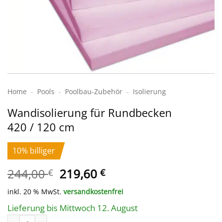
Home
-
Pools
-
Poolbau-Zubehör
-
Isolierung
Wandisolierung für Rundbecken
420 / 120 cm
10% billiger
Ursprünglicher
Aktueller
244,00
219,60
€
€
Preis
Preis
inkl. 20 % MwSt.
versandkostenfrei
war:
ist:
244,00 €
219,60 €.
Lieferung bis Mittwoch 12. August
Wandisolierung für Rundbecken 420 / 120 cm Menge