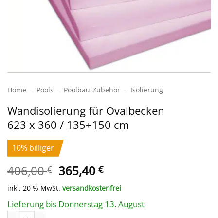
Home
-
Pools
-
Poolbau-Zubehör
-
Isolierung
Wandisolierung für Ovalbecken
623 x 360 / 135+150 cm
10% billiger
Ursprünglicher
Aktueller
406,00
365,40
€
€
Preis
Preis
inkl. 20 % MwSt.
versandkostenfrei
war:
ist:
406,00 €
365,40 €.
Lieferung bis Donnerstag 13. August
Wandisolierung für Ovalbecken 623 x 360 / 135+150 cm Menge