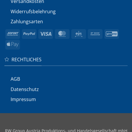
Versandkosten
Widerrufs­belehrung
Zahlungsarten
Sofort
PayPal
Visa
MasterCard
Eps
Bank
GiroP
Transfer
Apple
Pay
RECHTLICHES
AGB
Datenschutz
Impressum
RW Group Austria Produktions- und Handelsgesellschaft mbH