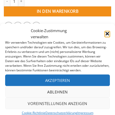
IN DEN WARENKORB
Cookie-Zustimmung
verwalten
Wir verwenden Technologien wie Cookies, um Geräteinformationen zu
speichern und/oder darauf zuzugreifen. Wir tun dies, um das Browsing-
Erlebnis zu verbessern und um (nicht) personalisierte Werbung
anzuzeigen. Wenn Sie diesen Technologien zustimmen, können wir
Daten wie das Surfverhalten oder eindeutige IDs auf dieser Website
BESCHREIBUNG
verarbeiten. Wenn Sie Ihre Zustimmung nicht erteilen oder zurückziehen,
können bestimmte Funktionen beeinträchtigt werden.
ZUSÄTZLICHE INFORMATION
AKZEPTIEREN
Die Platten aus extrudiertem Polystyrol eignen sich
ideal zur effektiven Isolierung Ihres Pools. Plattengröße
ABLEHNEN
150 x 60 x 3 cm
VOREINSTELLUNGEN ANZEIGEN
Cookie-Richtlinie
Datenschutzerklärung
Impressum