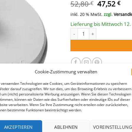
Ursprüngl
Akt
52,80
47,52
€
€
Preis
Pre
inkl. 20 % MwSt.
zzgl.
Versandk
war:
ist:
52,80 €
47,
Lieferung bis Mittwoch 12.
Vacuumplatte mit geradem Ab
Cookie-Zustimmung verwalten
 verwenden Technologien wie Cookies, um Geräteinformationen zu speichern
/oder darauf zuzugreifen. Wir tun dies, um das Browsing-Erlebnis zu verbessern
 um (nicht) personalisierte Werbung anzuzeigen. Wenn Sie diesen Technologien
timmen, können wir Daten wie das Surfverhalten oder eindeutige IDs auf dieser
site verarbeiten. Wenn Sie Ihre Zustimmung nicht erteilen oder zurückziehen,
nen bestimmte Funktionen beeinträchtigt werden.
AKZEPTIEREN
ABLEHNEN
VOREINSTELLUNG