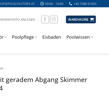
HOP@POOLFACTORY.AT
09:00 - 16:00
+43 7588 61500
UNDENKONTO ANLEGEN
WARENKORB
ör
Poolpflege
Eisbaden
Poolwissen
er
it geradem Abgang Skimmer
4