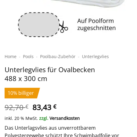
Home
-
Pools
-
Poolbau-Zubehör
-
Unterleg­­­vlies
Unterlegvlies für Ovalbecken
488 x 300 cm
10% billiger
Ursprünglicher
Aktueller
92,70
83,43
€
€
Preis
Preis
inkl. 20 % MwSt.
zzgl.
Versandkosten
war:
ist:
92,70 €
83,43 €.
Das Unterlagsvlies aus unverrottbarem
Polyestergewebe schützt Ihre Schwimbadfolie vor