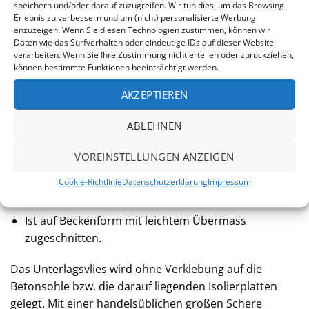
speichern und/oder darauf zuzugreifen. Wir tun dies, um das Browsing-
Beschädigung und sollte bei jedem Aufstellbecken zum
Erlebnis zu verbessern und um (nicht) personalisierte Werbung
anzuzeigen. Wenn Sie diesen Technologien zustimmen, können wir
Einsatz kommen. Es wird direkt unter der
Daten wie das Surfverhalten oder eindeutige IDs auf dieser Website
Austauschfolie verlegt.
verarbeiten. Wenn Sie Ihre Zustimmung nicht erteilen oder zurückziehen,
Polypropylengewebe 300 g/m², 2,2 mm stark
können bestimmte Funktionen beeinträchtigt werden.
Unverrottbar
AKZEPTIEREN
Schützt die Folie vor mechanischen Beschädigungen
ABLEHNEN
Verhindert chemische Reaktionen zwischen Folie
und Untergrund
VOREINSTELLUNGEN ANZEIGEN
Wird bis zu einer Beckenbreite von 4 Metern in
Cookie-Richtlinie
Datenschutzerklärung
Impressum
einem Stück geliefert.
Ist auf Beckenform mit leichtem Übermass
zugeschnitten.
Das Unterlagsvlies wird ohne Verklebung auf die
Betonsohle bzw. die darauf liegenden Isolierplatten
gelegt. Mit einer handelsüblichen großen Schere