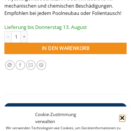
mechanischen und chemischen Beschädigungen.
Empfohlen bei jedem Poolneubau oder Folientausch!
Lieferung bis Donnerstag 13. August
Unterlegvlies für Ovalbecken 488 x 300 cm Menge
IN DEN WARENKORB
BESCHREIBUNG
Cookie-Zustimmung
ZUSÄTZLICHE INFORMATION
verwalten
Wir verwenden Technologien wie Cookies, um Geräteinformationen zu
Das Unterlegvlies schützt Ihre Schwimmbadfolie vor