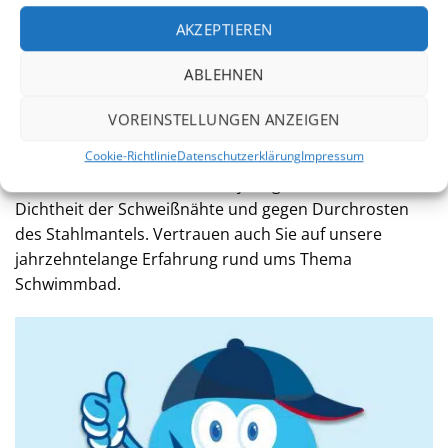
verfügbar?
AKZEPTIEREN
Muß der Handlauf gekürzt werden?
ABLEHNEN
VOREINSTELLUNGEN ANZEIGEN
7 Jahre Garantie
Cookie-Richtlinie
Datenschutzerklärung
Impressum
Wir sind von der Qualität unserer Produkte überzeugt.
Daher erstreckt sich unsere 7jährige Garantie auf die
Dichtheit der Schweißnähte und gegen Durchrosten
des Stahlmantels. Vertrauen auch Sie auf unsere
jahrzehntelange Erfahrung rund ums Thema
Schwimmbad.