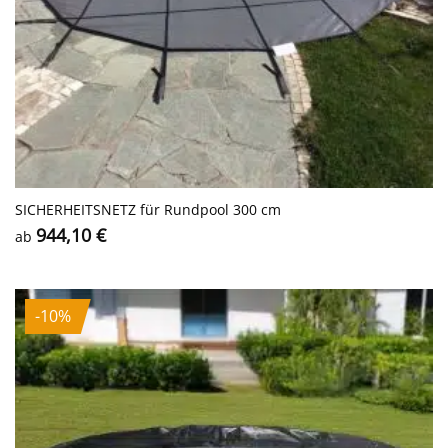
SICHERHEITS­NETZ für Rundpool 300 cm
944,10
€
ab
-10%