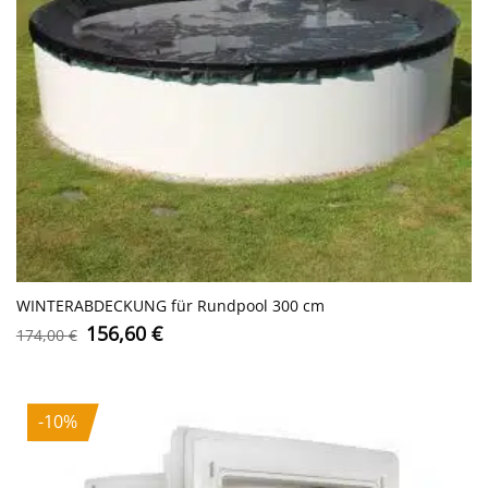
WINTERABDECKUNG für Rundpool 300 cm
Ursprünglicher
Aktueller
156,60
€
174,00
€
Preis
Preis
war:
ist:
174,00 €
156,60 €.
-10%