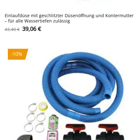
Einlaufdüse mit geschlitzter Düsenöffnung und Kontermutter
– für alle Wassertiefen zulässig
Ursprünglicher
Aktueller
39,06
€
43,40
€
Preis
Preis
war:
ist:
43,40 €
39,06 €.
-10%