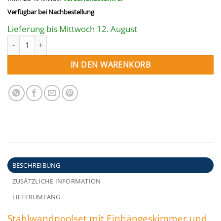
war:
ist:
Verfügbar bei Nachbestellung
3.216,20 €
1.929,72 €.
Lieferung bis Mittwoch 12. August
Stahlwand­poolset rund 400 x 120 cm | Poolfolie weiß 0,8 mm |
IN DEN WARENKORB
BESCHREIBUNG
ZUSÄTZLICHE INFORMATION
LIEFERUMFANG
Stahlwandpoolset mit Einhängeskimmer und