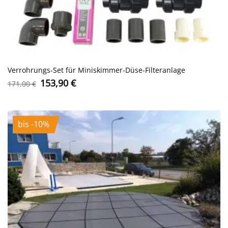
Verrohrungs-Set für Miniskimmer-Düse-Filteranlage
Ursprünglicher
Aktueller
153,90
€
171,00
€
Preis
Preis
war:
ist:
171,00 €
153,90 €.
bis -10%