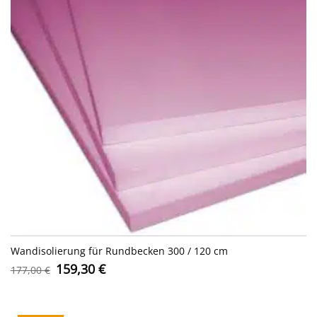
Wandisolierung für Rundbecken 300 / 120 cm
Ursprünglicher
Aktueller
159,30
€
177,00
€
Preis
Preis
war:
ist:
177,00 €
159,30 €.