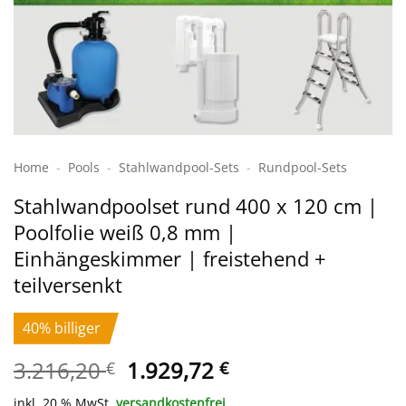
Home
-
Pools
-
Stahlwand­pool-Sets
-
Rundpool-Sets
Stahlwand­poolset rund 400 x 120 cm |
Poolfolie weiß 0,8 mm |
Einhängeskimmer | freistehend +
teilversenkt
40% billiger
Ursprünglicher
Aktueller
3.216,20
1.929,72
€
€
Preis
Preis
inkl. 20 % MwSt.
versandkostenfrei