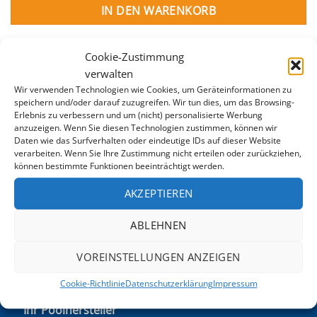
IN DEN WARENKORB
Cookie-Zustimmung
verwalten
Wir verwenden Technologien wie Cookies, um Geräteinformationen zu
speichern und/oder darauf zuzugreifen. Wir tun dies, um das Browsing-
Erlebnis zu verbessern und um (nicht) personalisierte Werbung
anzuzeigen. Wenn Sie diesen Technologien zustimmen, können wir
Daten wie das Surfverhalten oder eindeutige IDs auf dieser Website
verarbeiten. Wenn Sie Ihre Zustimmung nicht erteilen oder zurückziehen,
BESCHREIBUNG
können bestimmte Funktionen beeinträchtigt werden.
ZUSÄTZLICHE INFORMATION
AKZEPTIEREN
Passend für
Einbauskimmer Mini
ABLEHNEN
VOREINSTELLUNGEN ANZEIGEN
Cookie-Richtlinie
Datenschutzerklärung
Impressum
POOLFACTORY.AT
Ihr Poolhersteller