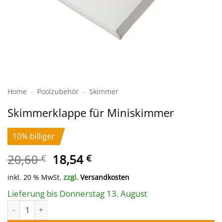
Home
-
Poolzubehör
-
Skimmer
Skimmerklappe für Miniskimmer
10% billiger
Ursprünglicher
Aktueller
20,60
18,54
€
€
Preis
Preis
inkl. 20 % MwSt.
zzgl.
Versandkosten
war:
ist:
20,60 €
18,54 €.
Lieferung bis Donnerstag 13. August
Skimmerklappe für Miniskimmer Menge