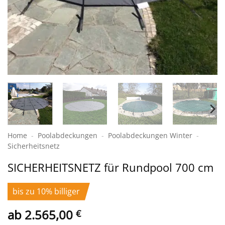
Home
-
Poolabdeckungen
-
Pool­abdeckungen Winter
-
Sicherheits­netz
SICHERHEITS­NETZ für Rundpool 700 cm
bis zu 10% billiger
ab
2.565,00
€