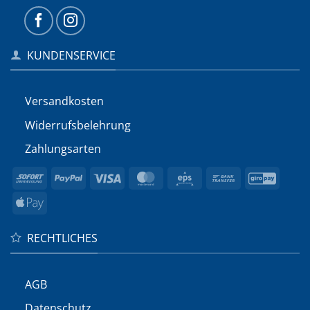
KUNDENSERVICE
Versandkosten
Widerrufs­belehrung
Zahlungsarten
Sofort
PayPal
Visa
MasterCard
Eps
Bank
GiroP
Transfer
Apple
Pay
RECHTLICHES
AGB
Datenschutz