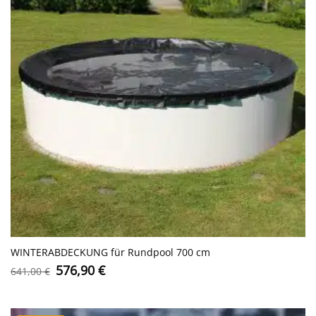
WINTERABDECKUNG für Rundpool 700 cm
Ursprünglicher
Aktueller
576,90
€
641,00
€
Preis
Preis
war:
ist:
641,00 €
576,90 €.