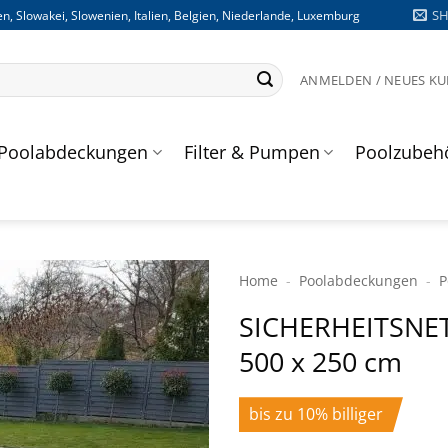
S
n, Slowakei, Slowenien, Italien, Belgien, Niederlande, Luxemburg
ANMELDEN / NEUES K
Poolabdeckungen
Filter & Pumpen
Poolzubeh
Home
-
Poolabdeckungen
-
P
SICHERHEITS­NET
500 x 250 cm
bis zu 10% billiger