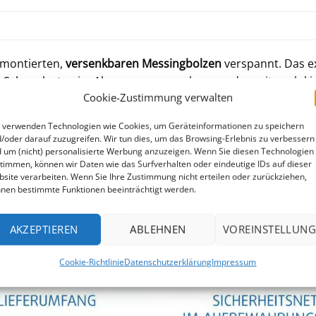
 montierten,
versenkbaren
Messingbolzen
verspannt. Das e
 Schneelasten im Alpenraum gewachsen und somit auch kind
Cookie-Zustimmung verwalten
ringen können, außerdem bietet die Abdeckung Schutz vor d
e im Frühjahr klares, sauberes Wasser für die nächste Bade
 verwenden Technologien wie Cookies, um Geräteinformationen zu speichern
/oder darauf zuzugreifen. Wir tun dies, um das Browsing-Erlebnis zu verbessern
?
 um (nicht) personalisierte Werbung anzuzeigen. Wenn Sie diesen Technologien
timmen, können wir Daten wie das Surfverhalten oder eindeutige IDs auf dieser
site verarbeiten. Wenn Sie Ihre Zustimmung nicht erteilen oder zurückziehen,
ken um ca. 40 cm, damit auch bei Schneelast kein Spalt ent
nen bestimmte Funktionen beeinträchtigt werden.
AKZEPTIEREN
ABLEHNEN
VOREINSTELLUNG
e auf Pflaster.
Cookie-Richtlinie
Datenschutzerklärung
Impressum
olzen benötigen Sie einen 19 mm Steinbohrer. Dieser befin