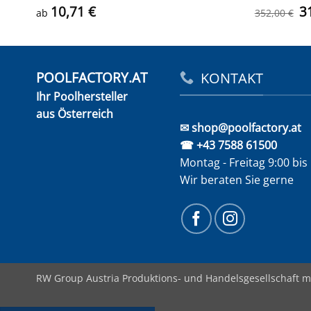
U
10,71
€
3
ab
352,00
€
Pr
w
3
POOLFACTORY.AT
KONTAKT
Ihr Poolhersteller
aus Österreich
✉ shop@poolfactory.at
☎ +43 7588 61500
Montag - Freitag 9:00 bis
Wir beraten Sie gerne
RW Group Austria Produktions- und Handelsgesellschaft m