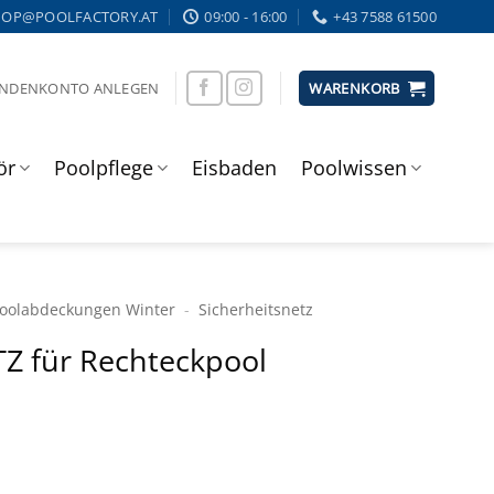
HOP@POOLFACTORY.AT
09:00 - 16:00
+43 7588 61500
UNDENKONTO ANLEGEN
WARENKORB
ör
Poolpflege
Eisbaden
Poolwissen
ool­abdeckungen Winter
-
Sicherheits­netz
Z für Rechteckpool