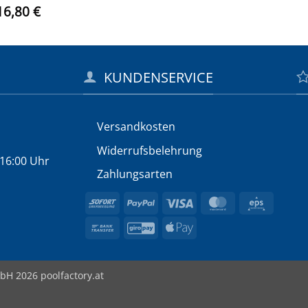
rsprünglicher
Aktueller
16,80
€
eis
Preis
ar:
ist:
52,00 €
316,80 €.
KUNDENSERVICE
Versandkosten
Widerrufs­belehrung
 16:00 Uhr
Zahlungsarten
Sofort
PayPal
Visa
MasterCard
Eps
Bank
GiroPay
Apple
Transfer
Pay
bH 2026 poolfactory.at