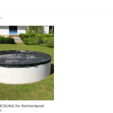
…
CKUNG für Rechteckpool
m