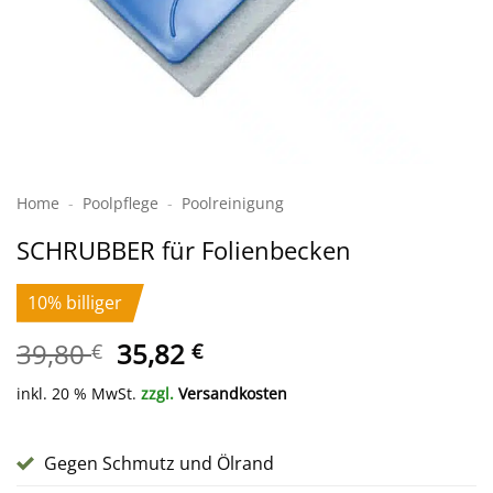
Home
-
Poolpflege
-
Poolreinigung
SCHRUBBER für Folienbecken
10% billiger
Ursprünglicher
Aktueller
39,80
35,82
€
€
Preis
Preis
inkl. 20 % MwSt.
zzgl.
Versandkosten
war:
ist:
39,80 €
35,82 €.
Gegen Schmutz und Ölrand