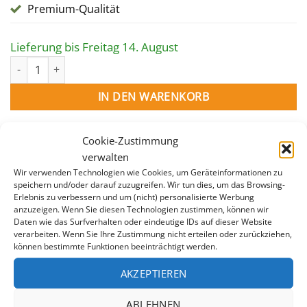
Premium-Qualität
Lieferung bis Freitag 14. August
SCHRUBBER für Folienbecken Menge
IN DEN WARENKORB
Cookie-Zustimmung
verwalten
Wir verwenden Technologien wie Cookies, um Geräteinformationen zu
speichern und/oder darauf zuzugreifen. Wir tun dies, um das Browsing-
Erlebnis zu verbessern und um (nicht) personalisierte Werbung
anzuzeigen. Wenn Sie diesen Technologien zustimmen, können wir
Daten wie das Surfverhalten oder eindeutige IDs auf dieser Website
verarbeiten. Wenn Sie Ihre Zustimmung nicht erteilen oder zurückziehen,
BESCHREIBUNG
können bestimmte Funktionen beeinträchtigt werden.
ZUSÄTZLICHE INFORMATION
AKZEPTIEREN
Poolfactory “Schrubber” zur einfachen Reinigung der
ABLEHNEN
Beckenfolie. Mit austauschbaren Reinigungsschwamm