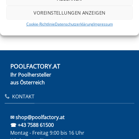
für leichte Verschmutzungen. Damit beseitigen Sie
VOREINSTELLUNGEN ANZEIGEN
effektiv den Schmutz von den Wänden.
Die mitgelieferte blaue Halterung können Sie mit jeder
Cookie-Richtlinie
Datenschutzerklärung
Impressum
handelsüblichen Teleskopstange verwenden.
POOLFACTORY.AT
Ihr Poolhersteller
aus Österreich
KONTAKT
✉ shop@poolfactory.at
☎ +43 7588 61500
Montag - Freitag 9:00 bis 16 Uhr