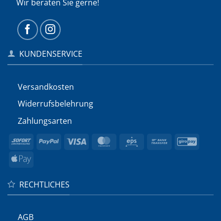
Wir beraten Sie gerne!
KUNDENSERVICE
Versandkosten
Widerrufs­belehrung
Zahlungsarten
Sofort
PayPal
Visa
MasterCard
Eps
Bank
GiroP
Transfer
Apple
Pay
RECHTLICHES
AGB