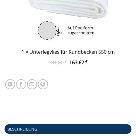
1
×
Unterlegvlies für Rundbecken 550 cm
Ursprünglicher
Aktueller
181,80
€
163,62
€
Preis
Preis
war:
ist:
181,80 €
163,62 €.
BESCHREIBUNG