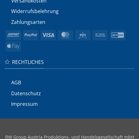
Versandkosten
Widerrufs­belehrung
Zahlungsarten
Sofort
PayPal
Visa
MasterCard
Eps
Bank
GiroP
Transfer
Apple
Pay
RECHTLICHES
AGB
Datenschutz
Impressum
RW Group Austria Produktions- und Handelsgesellschaft mbH