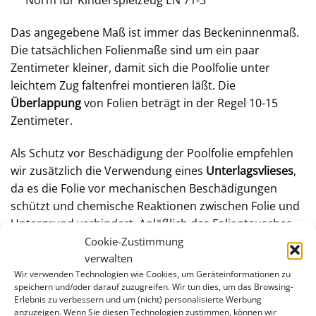
Norm für Kinderspielzeug EN 71-3
Das angegebene Maß ist immer das Beckeninnenmaß.
Die tatsächlichen Folienmaße sind um ein paar
Zentimeter kleiner, damit sich die Poolfolie unter
leichtem Zug faltenfrei montieren läßt. Die
Überlappung
von Folien beträgt in der Regel 10-15
Zentimeter.
Als Schutz vor Beschädigung der Poolfolie empfehlen
wir zusätzlich die Verwendung eines
Unterlagsvlieses
,
da es die Folie vor mechanischen Beschädigungen
schützt und chemische Reaktionen zwischen Folie und
Untergrund verhindert. Anläßlich des Folientausches
bietet sich auch an, den
verwitterten Handlauf
im Zuge
Cookie-Zustimmung
der Sanierung zu ersetzen.
verwalten
Wir verwenden Technologien wie Cookies, um Geräteinformationen zu
speichern und/oder darauf zuzugreifen. Wir tun dies, um das Browsing-
Orientieren Sie sich bei der Wahl der Folienbefestigung
Erlebnis zu verbessern und um (nicht) personalisierte Werbung
an Ihrer bestehenden Poolfolie, damit eine
anzuzeigen. Wenn Sie diesen Technologien zustimmen, können wir