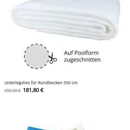
Unterlegvlies für Rundbecken 550 cm
Ursprünglicher
Aktueller
181,80
€
202,00
€
Preis
Preis
war:
ist:
202,00 €
181,80 €.