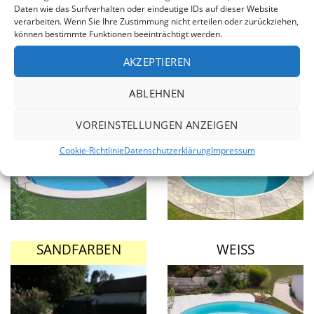
problemlose Montage gewährleistet ist.
Daten wie das Surfverhalten oder eindeutige IDs auf dieser Website
verarbeiten. Wenn Sie Ihre Zustimmung nicht erteilen oder zurückziehen,
können bestimmte Funktionen beeinträchtigt werden.
Die Wasserfarbe im Pool
AKZEPTIEREN
ADRIABLAU
GRAU
ABLEHNEN
VOREINSTELLUNGEN ANZEIGEN
Cookie-Richtlinie
Datenschutzerklärung
Impressum
SANDFARBEN
WEISS