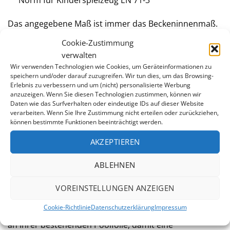
Norm für Kinderspielzeug EN 71-3
Das angegebene Maß ist immer das Beckeninnenmaß.
Die tatsächlichen Folienmaße sind um ein paar
Cookie-Zustimmung
Zentimeter kleiner, damit sich die Poolfolie unter
verwalten
leichtem Zug faltenfrei montieren läßt. Die
Wir verwenden Technologien wie Cookies, um Geräteinformationen zu
Überlappung
von Folien beträgt in der Regel 10-15
speichern und/oder darauf zuzugreifen. Wir tun dies, um das Browsing-
Erlebnis zu verbessern und um (nicht) personalisierte Werbung
Zentimeter.
anzuzeigen. Wenn Sie diesen Technologien zustimmen, können wir
Daten wie das Surfverhalten oder eindeutige IDs auf dieser Website
Als Schutz vor Beschädigung der Poolfolie empfehlen
verarbeiten. Wenn Sie Ihre Zustimmung nicht erteilen oder zurückziehen,
können bestimmte Funktionen beeinträchtigt werden.
wir zusätzlich die Verwendung eines
Unterlagsvlieses
,
da es die Folie vor mechanischen Beschädigungen
AKZEPTIEREN
schützt und chemische Reaktionen zwischen Folie und
Untergrund verhindert. Anläßlich des Folientausches
ABLEHNEN
bietet sich auch an, den
verwitterten Handlauf
im Zuge
der Sanierung zu ersetzen.
VOREINSTELLUNGEN ANZEIGEN
Cookie-Richtlinie
Datenschutzerklärung
Impressum
Orientieren Sie sich bei der Wahl der Folienbefestigung
an Ihrer bestehenden Poolfolie, damit eine