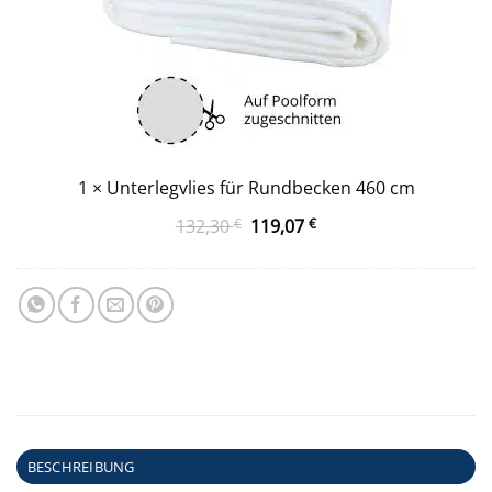
1
×
Unterlegvlies für Rundbecken 460 cm
Ursprünglicher
Aktueller
132,30
€
119,07
€
Preis
Preis
war:
ist:
132,30 €
119,07 €.
BESCHREIBUNG