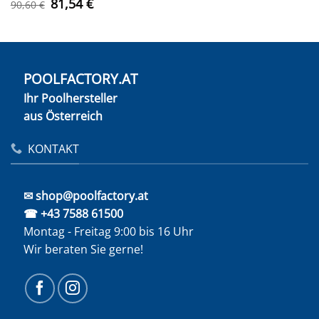
Ursprünglicher
Aktueller
81,54
€
90,60
€
Preis
Preis
war:
ist:
90,60 €
81,54 €.
POOLFACTORY.AT
Ihr Poolhersteller
aus Österreich
KONTAKT
✉ shop@poolfactory.at
☎ +43 7588 61500
Montag - Freitag 9:00 bis 16 Uhr
Wir beraten Sie gerne!