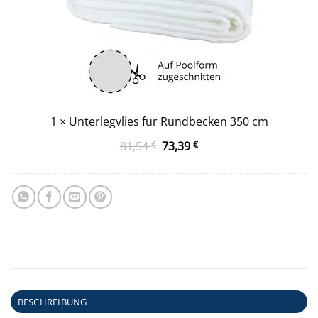
1
×
Unterlegvlies für Rundbecken 350 cm
Ursprünglicher
Aktueller
81,54
€
73,39
€
Preis
Preis
war:
ist:
81,54 €
73,39 €.
BESCHREIBUNG