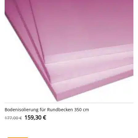
Bodenisolierung für Rundbecken 350 cm
Ursprünglicher
Aktueller
159,30
€
177,00
€
Preis
Preis
war:
ist:
177,00 €
159,30 €.