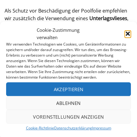
Als Schutz vor Beschädigung der Poolfolie empfehlen
wir zusätzlich die Verwendung eines
Unterlagsvlieses
,
da es die Folie vor mechanischen Beschädigungen
Cookie-Zustimmung
schützt und chemische Reaktionen zwischen Folie und
verwalten
Untergrund verhindert. Anläßlich des Folientausches
Wir verwenden Technologien wie Cookies, um Geräteinformationen zu
bietet sich auch an, den
verwitterten Handlauf
im Zuge
speichern und/oder darauf zuzugreifen. Wir tun dies, um das Browsing-
Erlebnis zu verbessern und um (nicht) personalisierte Werbung
der Sanierung zu ersetzen.
anzuzeigen. Wenn Sie diesen Technologien zustimmen, können wir
Daten wie das Surfverhalten oder eindeutige IDs auf dieser Website
Orientieren Sie sich bei der Wahl der Folienbefestigung
verarbeiten. Wenn Sie Ihre Zustimmung nicht erteilen oder zurückziehen,
können bestimmte Funktionen beeinträchtigt werden.
an Ihrer bestehenden Poolfolie, damit eine
problemlose Montage gewährleistet ist.
AKZEPTIEREN
Die Wasserfarbe im Pool
ABLEHNEN
ADRIABLAU
GRAU
VOREINSTELLUNGEN ANZEIGEN
Cookie-Richtlinie
Datenschutzerklärung
Impressum