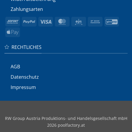
Zahlungsarten
Sofort
PayPal
Visa
MasterCard
Eps
Bank
GiroP
Transfer
Apple
Pay
RECHTLICHES
AGB
Datenschutz
Impressum
RW Group Austria Produktions- und Handelsgesellschaft mbH
2026 poolfactory.at