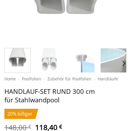
Home
-
Poolfolien
-
Zubehör für Poolfolien
-
Handläufe
HANDLAUF-SET RUND 300 cm
für Stahlwandpool
20% billiger
Ursprünglicher
Aktueller
148,00
118,40
€
€