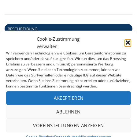
BESCHREIBUNG
Cookie-Zustimmung
ZUSÄTZLICHE INFORMATION
verwalten
Der Handlauf wird benötigt, um eine Austauschfolie
Wir verwenden Technologien wie Cookies, um Geräteinformationen zu
speichern und/oder darauf zuzugreifen. Wir tun dies, um das Browsing-
mit Einhängebiese an der Stahlwand zu fixieren. Die
Erlebnis zu verbessern und um (nicht) personalisierte Werbung
einzelnen Handlaufsegmente sind ca. 1 Meter lang und
anzuzeigen. Wenn Sie diesen Technologien zustimmen, können wir
werden mittels Verbindungszapfen ineinander
Daten wie das Surfverhalten oder eindeutige IDs auf dieser Website
verarbeiten. Wenn Sie Ihre Zustimmung nicht erteilen oder zurückziehen,
gesteckt.
können bestimmte Funktionen beeinträchtigt werden.
Schlagfestes Hart-PVC
AKZEPTIEREN
UV-beständig
ABLEHNEN
Geeignet für Stahmäntel mit einer Materialstärke
zwischen 0,6 und 0,8 mm
VOREINSTELLUNGEN ANZEIGEN
Geeignet für Austauschfolien mit Einhängebiese
Cookie-Richtlinie
Datenschutzerklärung
Impressum