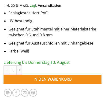
Preis
Preis
inkl. 20 % MwSt.
zzgl.
Versandkosten
war:
ist:
148,00 €
118,40 €.
Schlagfestes Hart-PVC
UV-beständig
Geeignet für Stahlmäntel mit einer Materialstärke
zwischen 0,6 und 0,8 mm
Geeignet für Austauschfolien mit Einhängebiese
Farbe: Weiß
Lieferung bis Donnerstag 13. August
HANDLAUF-SET RUND 300 cm für Stahlwandpool Menge
IN DEN WARENKORB